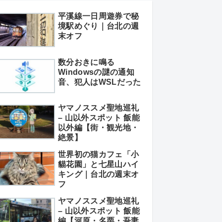
平溪線一日周遊券で秘
境駅めぐり｜台北の週
末オフ
数分おきに鳴る
Windowsの謎の通知
音、犯人はWSLだった
ヤマノススメ聖地巡礼
– 山以外スポット 飯能
以外編【街・観光地・
絶景】
世界初の猫カフェ「小
貓花園」と七星山ハイ
キング｜台北の週末オ
フ
ヤマノススメ聖地巡礼
– 山以外スポット 飯能
編【河原・名栗・吾妻