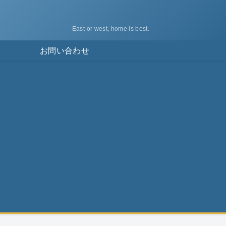
East or west, home is best.
ス
お問い合わせ