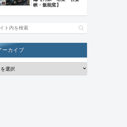
峡・飯能窯】
アーカイブ