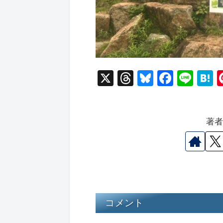
X
T
Bl
F
Li
hr
u
a
n
a
e
e
c
e
e
著
a
s
e
n
d
k
b
a
s
y
o
o
k
コメント