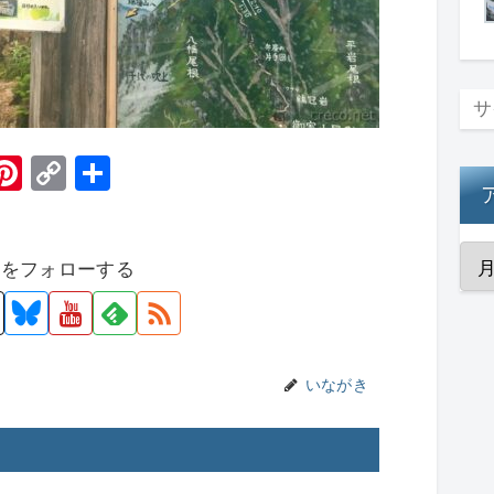
H
Pi
C
共
t
nt
o
有
er
p
者をフォローする
e
y
st
Li
n
k
いながき