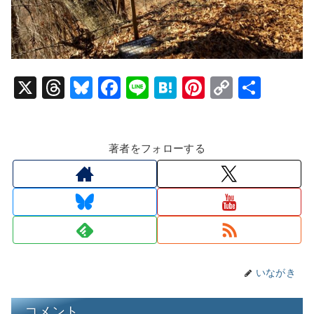
X
T
Bl
F
Li
H
Pi
C
共
hr
u
a
n
at
nt
o
有
e
e
c
e
e
er
p
著者をフォローする
a
s
e
n
e
y
d
k
b
a
st
Li
s
y
o
n
o
k
k
いながき
コメント