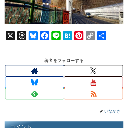
X
T
Bl
F
Li
H
Pi
C
共
hr
u
a
n
at
nt
o
有
e
e
c
e
e
er
p
著者をフォローする
a
s
e
n
e
y
d
k
b
a
st
Li
s
y
o
n
o
k
k
いながき
コメント