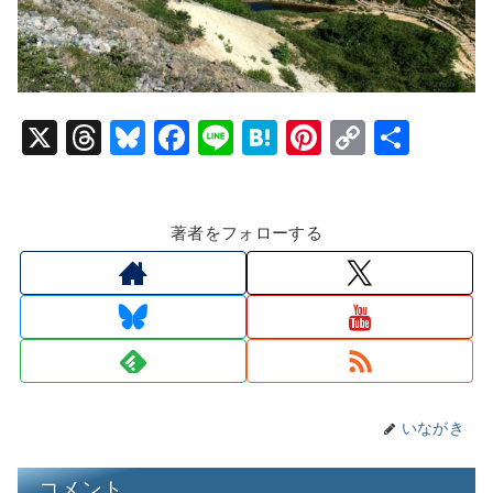
X
T
Bl
F
Li
H
Pi
C
共
hr
u
a
n
at
nt
o
有
e
e
c
e
e
er
p
著者をフォローする
a
s
e
n
e
y
d
k
b
a
st
Li
s
y
o
n
o
k
k
いながき
コメント