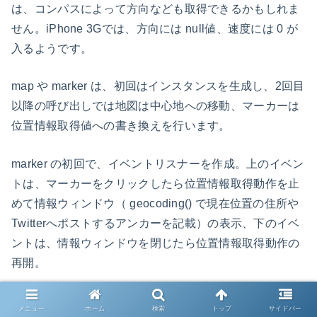
は、コンパスによって方向なども取得できるかもしれま
せん。iPhone 3Gでは、方向には null値、速度には 0 が
入るようです。
map や marker は、初回はインスタンスを生成し、2回目
以降の呼び出しでは地図は中心地への移動、マーカーは
位置情報取得値への書き換えを行います。
marker の初回で、イベントリスナーを作成。上のイベン
トは、マーカーをクリックしたら位置情報取得動作を止
めて情報ウィンドウ（ geocoding() で現在位置の住所や
Twitterへポストするアンカーを記載）の表示、下のイベ
ントは、情報ウィンドウを閉じたら位置情報取得動作の
再開。
ここで、位置情報の取得動作を操作してるのには次の理
メニュー
ホーム
検索
トップ
サイドバー