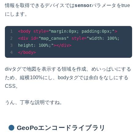
情報を取得できるデバイスでは
sensor
パラメータをtrue
にします。
<
body
style
=
"margin:0px; padding:0px;"
>
<
div
id
=
"map_canvas"
style
=
"width: 100%; 
height: 100%;"
>
</
div
>
</
body
>
divタグで地図を表示する領域を作成、めいっぱいにする
ため、縦横100%にし、bodyタグでは余白をなしにする
CSS。
うん、丁寧な説明ですね。
GeoPoエンコードライブラリ