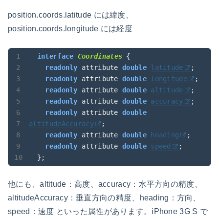
position.coords.latitude には緯度、
position.coords.longitude には経度
interface
Coordinates
 {

readonly
 attribute 
double
latitude
;

readonly
 attribute 
double
longitude
;

readonly
 attribute 
double
altitude
;

readonly
 attribute 
double
accuracy
;

readonly
 attribute 
double
altitudeAccuracy
;

readonly
 attribute 
double
heading
;

readonly
 attribute 
double
speed
;

  };
他にも、altitude：高度、accuracy：水平方向の精度、
altitudeAccuracy：垂直方向の精度、heading：方向、
speed：速度 といった属性があります。iPhone 3G S で