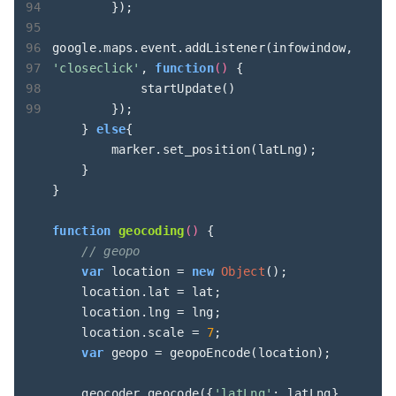
        });

google.maps.event.addListener(infowindow, 
'closeclick'
, 
function
(
) 
{

            startUpdate()

        });

    } 
else
{

        marker.set_position(latLng);

    }

}

function
geocoding
(
) 
{

// geopo
var
 location = 
new
Object
();

    location.lat = lat;

    location.lng = lng;

    location.scale = 
7
;

var
 geopo = geopoEncode(location);

    geocoder.geocode({
'latLng'
: latLng}, 