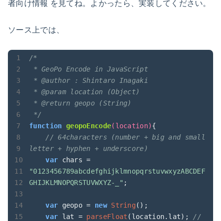
者向け情報 を見てね。よかったら、実装してください。
ソース上では、
/*

 * GeoPo Encode in JavaScript

 * @author : Shintaro Inagaki

 * @param location (Object)

 * @return geopo (String)

 */
function
geopoEncode
(
location
)
{

// 64characters (number + big and small 
letter + hyphen + underscore)
var
 chars = 
"0123456789abcdefghijklmnopqrstuvwxyzABCDEF
GHIJKLMNOPQRSTUVWXYZ-_"
;

var
 geopo = 
new
String
();

var
 lat = 
parseFloat
(location.lat); 
// 