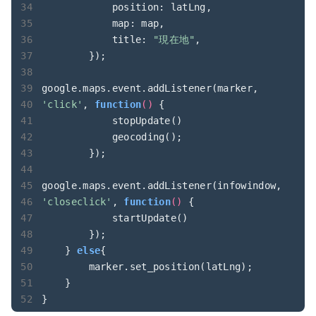
position
: latLng, 

map
: map,

title
: 
"現在地"
,

        });

google.maps.event.addListener(marker, 
'click'
, 
function
(
) 
{

            stopUpdate()

            geocoding();

        });

google.maps.event.addListener(infowindow, 
'closeclick'
, 
function
(
) 
{

            startUpdate()

        });

    } 
else
{

        marker.set_position(latLng);

    }

}