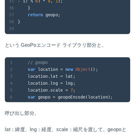
- i) % 
8
) * 
8
, 
1
);

    }

return
 geopo;

}

という GeoPoエンコード ライブラリ部分と、
// geopo
var
 location = 
new
Object
();

    location.lat = lat;

    location.lng = lng;

    location.scale = 
7
;

var
 geopo = geopoEncode(location);
呼び出し部分。
lat：緯度、lng：経度、scale：縮尺を渡して、geopoと