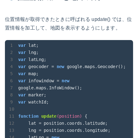
位置情報が取得できたときに呼ばれる update() では、位
置情報を加工して、地図を表示するようにします。
var
var
var
var
 geocoder = 
new
var
var
 infowindow = 
new
var
var
 watchId;

function
update
(
position
) 
{

    lat = position.coords.latitude;

    lng = position.coords.longitude;

    latLng = 
new