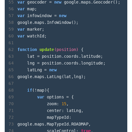
var
 geocoder = 
new
var
var
 infowindow = 
new
var
var
 watchId;

function
update
(
position
) 
{

    lat = position.coords.latitude;

    lng = position.coords.longitude;

    latLng = 
new
google.maps.LatLng(lat,lng);

if
(!map){

var
 options = {

zoom
: 
15
,

center
: latLng,

mapTypeId
: 
google.maps.MapTypeId.ROADMAP,

scaleControl
: 
true
,
