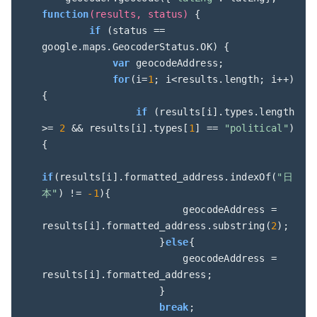
function
(
results, status
) 
{

if
 (status == 
google.maps.GeocoderStatus.OK) {

var
 geocodeAddress;

for
(i=
1
; i<results.length; i++)
{

if
 (results[i].types.length 
>= 
2
 && results[i].types[
1
] == 
"political"
) 
{

if
(results[i].formatted_address.indexOf(
"日
本"
) != 
-1
){

                        geocodeAddress = 
results[i].formatted_address.substring(
2
);

                    }
else
{

                        geocodeAddress = 
results[i].formatted_address;

                    }

break
;
