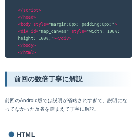
</
script
>
</
head
>
<
body
style
=
"margin:0px; padding:0px;"
>
<
div
id
=
"map_canvas"
style
=
"width: 100%; 
height: 100%;"
>
</
div
>
</
body
>
</
html
>
前回の数倍丁寧に解説
前回のAndroid版では説明が省略されすぎて、説明にな
ってなかった反省を踏まえて丁寧に解説。
HTML