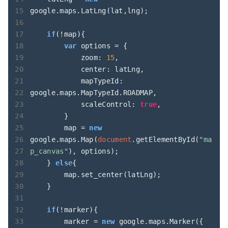
google.maps.LatLng(lat,lng);

if
(!map){

var
 options = {

zoom
: 
15
,

center
: latLng,

mapTypeId
: 
google.maps.MapTypeId.ROADMAP,

scaleControl
: 
true
,

        }

        map = 
new
google.maps.Map(
document
.getElementById(
"ma
p_canvas"
), options);

    } 
else
{

        map.set_center(latLng);

    }

if
(!marker){

        marker = 
new
 google.maps.Marker({
