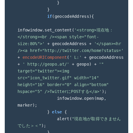
                }

            }

if
(geocodeAddress){

infowindow.set_content(
'<strong>現在地：
</strong><br /><span style="font-
size:80%">'
 + geocodeAddress + 
'</span><hr 
/><a href="http://twitter.com/home?status='
+ 
encodeURIComponent
(
' L:'
 + geocodeAddress 
+ 
' http://geopo.at/'
 + geopo) + 
'" 
target="twitter"><img 
src="icon_twitter.gif" width="14" 
height="16" border="0" align="bottom" 
hspace="5" />TwitterにPOSTする</a>'
);

                infowindow.open(map, 
marker);

            } 
else
 {

                alert(
"現在地が取得できません
でした＞＜"
);

            }
