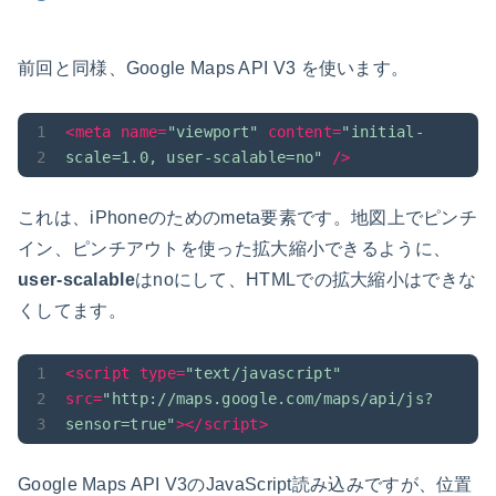
前回と同様、Google Maps API V3 を使います。
<
meta
name
=
"viewport"
content
=
"initial-
scale=1.0, user-scalable=no"
 />
これは、iPhoneのためのmeta要素です。地図上でピンチ
イン、ピンチアウトを使った拡大縮小できるように、
user-scalable
はnoにして、HTMLでの拡大縮小はできな
くしてます。
<
script
type
=
"text/javascript"
src
=
"http://maps.google.com/maps/api/js?
sensor=true"
>
</
script
>
Google Maps API V3のJavaScript読み込みですが、位置