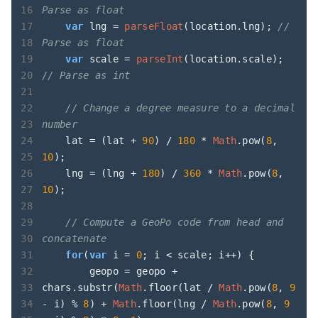
Parse as float
var
 lng = 
parseFloat
(location.lng); 
// 
Parse as float
var
 scale = 
parseInt
(location.scale); 
// Parse as int
// Change a degree measure to a decimal 
number
    lat = (lat + 
90
) / 
180
 * 
Math
.pow(
8
, 
10
);

    lng = (lng + 
180
) / 
360
 * 
Math
.pow(
8
, 
10
);

// Compute a GeoPo code from head and 
concatenate
for
(
var
 i = 
0
; i < scale; i++) {

        geopo = geopo + 
chars.substr(
Math
.floor(lat / 
Math
.pow(
8
, 
9
- i) % 
8
) + 
Math
.floor(lng / 
Math
.pow(
8
, 
9