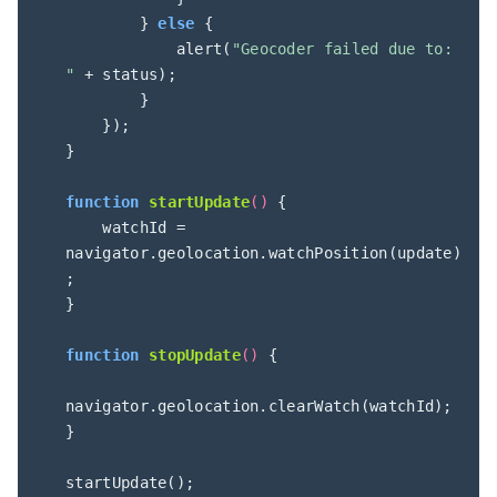
        } 
else
 {

            alert(
"Geocoder failed due to: 
"
 + status);

        }

    });

}

function
startUpdate
(
) 
{

    watchId = 
navigator.geolocation.watchPosition(update)
;

}

function
stopUpdate
(
) 
{

navigator.geolocation.clearWatch(watchId);

}

startUpdate();
