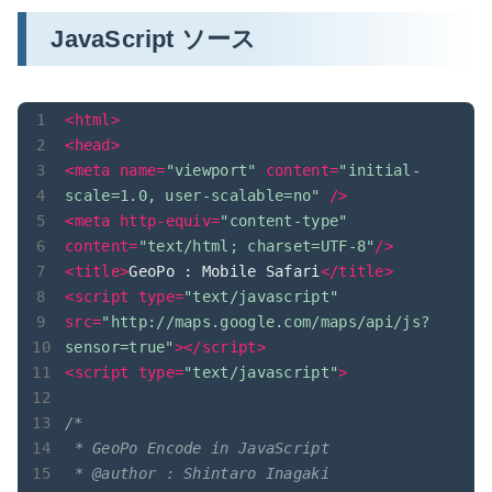
JavaScript ソース
<
html
>
<
head
>
<
meta
name
=
"viewport"
content
=
"initial-
scale=1.0, user-scalable=no"
 />
<
meta
http-equiv
=
"content-type"
content
=
"text/html; charset=UTF-8"
/>
<
title
>
GeoPo : Mobile Safari
</
title
>
<
script
type
=
"text/javascript"
src
=
"http://maps.google.com/maps/api/js?
sensor=true"
>
</
script
>
<
script
type
=
"text/javascript"
>
/*

 * GeoPo Encode in JavaScript

 * @author : Shintaro Inagaki
