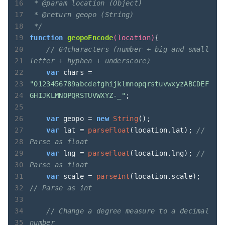
 * @param location (Object)

 * @return geopo (String)

 */
function
geopoEncode
(
location
)
{

// 64characters (number + big and small 
letter + hyphen + underscore)
var
 chars = 
"0123456789abcdefghijklmnopqrstuvwxyzABCDEF
GHIJKLMNOPQRSTUVWXYZ-_"
;

var
 geopo = 
new
String
();

var
 lat = 
parseFloat
(location.lat); 
// 
Parse as float
var
 lng = 
parseFloat
(location.lng); 
// 
Parse as float
var
 scale = 
parseInt
(location.scale); 
// Parse as int
// Change a degree measure to a decimal 
number