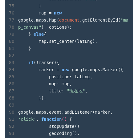
        }

        map = 
new
google.maps.Map(
document
.getElementById(
"ma
p_canvas"
), options);

    } 
else
{

        map.set_center(latLng);

    }

if
(!marker){

        marker = 
new
 google.maps.Marker({

position
: latLng, 

map
: map,

title
: 
"現在地"
,

        });

google.maps.event.addListener(marker, 
'click'
, 
function
(
) 
{

            stopUpdate()

            geocoding();
