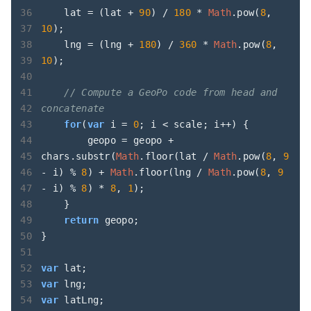
    lat = (lat + 
90
) / 
180
 * 
Math
.pow(
8
, 
10
);

    lng = (lng + 
180
) / 
360
 * 
Math
.pow(
8
, 
10
);

// Compute a GeoPo code from head and 
concatenate
for
(
var
 i = 
0
; i < scale; i++) {

        geopo = geopo + 
chars.substr(
Math
.floor(lat / 
Math
.pow(
8
, 
9
- i) % 
8
) + 
Math
.floor(lng / 
Math
.pow(
8
, 
9
- i) % 
8
) * 
8
, 
1
);

    }

return
 geopo;

}

var
var
var