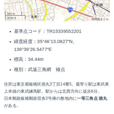
500 m
2000 ft
地理院タイル
基準点コード：TR15339552201
緯度経度：35°46’13.0827″N,
139°39’26.5477″E
標高：34.44m
種別：武遠三角網 補点
住所は東京都板橋区徳丸3丁目14番5。最寄り駅は東武東
上本線の東武練馬駅、駅からは北西方向に徒歩6分。
日本郵政板橋郵政宿舎2号棟の敷地内に
一等三角点 徳丸
がある。