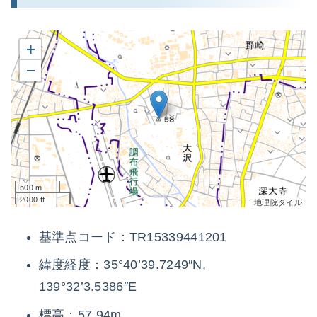
+
−
500 m
2000 ft
地理院タイル
基準点コード：TR15339441201
緯度経度：35°40’39.7249″N,
139°32’3.5386″E
標高：57.94m