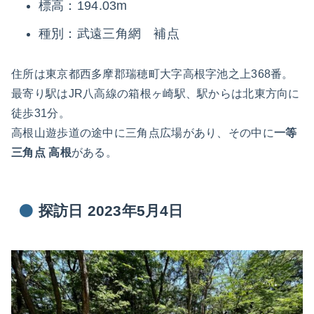
標高：194.03m
種別：武遠三角網 補点
住所は東京都西多摩郡瑞穂町大字高根字池之上368番。
最寄り駅はJR八高線の箱根ヶ崎駅、駅からは北東方向に
徒歩31分。
高根山遊歩道の途中に三角点広場があり、その中に
一等
三角点 高根
がある。
探訪日 2023年5月4日