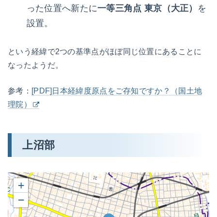
った位置へ新たに
一等三角点 東京（大正）
を
設置。
という経緯で2つの基準点がほぼ同じ位置にあることに
なったようだ。
参考：
[PDF]日本経緯度原点をご存知ですか？（国土地
理院）
上沼部
+
−