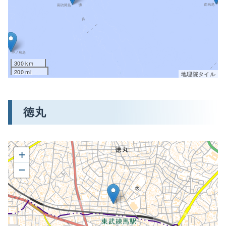
300 km
200 mi
地理院タイル
徳丸
+
−