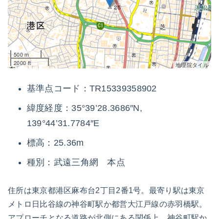
500 m
2000 ft
地理院タイル
基準点コード：TR15339358902
緯度経度：35°39’28.3686″N,
139°44’31.7784″E
標高：25.36m
種別：武遠三角網 本点
住所は東京都港区麻布台2丁目2番1号。最寄り駅は東京
メトロ日比谷線の神谷町駅か都営大江戸線の赤羽橋駅。
アプローチとなる道路が北側にある関係上、神谷町駅か