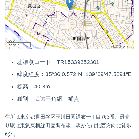
500 m
2000 ft
地理院タイル
基準点コード：TR15339352301
緯度経度：35°36’0.572″N, 139°39’47.5891″E
標高：40.8m
種別：武遠三角網 補点
住所は東京都世田谷区玉川田園調布一丁目763番。最寄
り駅は東急東横線田園調布駅、駅からは北西方向に徒歩
6分。