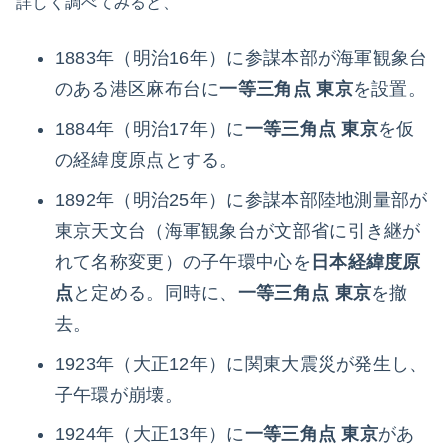
詳しく調べてみると、
1883年（明治16年）に参謀本部が海軍観象台
のある港区麻布台に
一等三角点 東京
を設置。
1884年（明治17年）に
一等三角点 東京
を仮
の経緯度原点とする。
1892年（明治25年）に参謀本部陸地測量部が
東京天文台（海軍観象台が文部省に引き継が
れて名称変更）の子午環中心を
日本経緯度原
点
と定める。同時に、
一等三角点 東京
を撤
去。
1923年（大正12年）に関東大震災が発生し、
子午環が崩壊。
1924年（大正13年）に
一等三角点 東京
があ