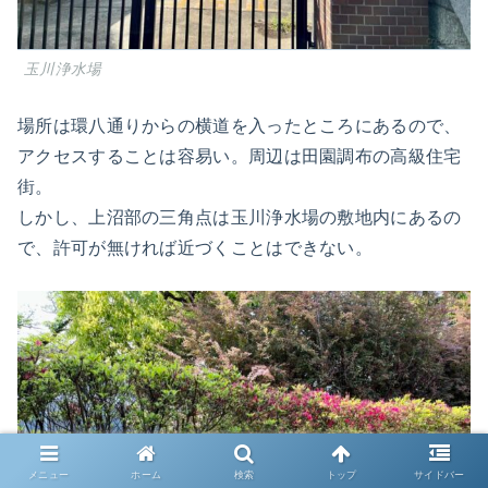
玉川浄水場
場所は環八通りからの横道を入ったところにあるので、
アクセスすることは容易い。周辺は田園調布の高級住宅
街。
しかし、上沼部の三角点は玉川浄水場の敷地内にあるの
で、許可が無ければ近づくことはできない。
メニュー
ホーム
検索
トップ
サイドバー