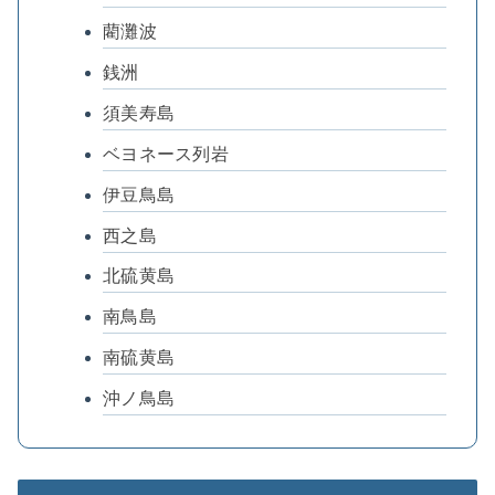
藺灘波
銭洲
須美寿島
ベヨネース列岩
伊豆鳥島
西之島
北硫黄島
南鳥島
南硫黄島
沖ノ鳥島