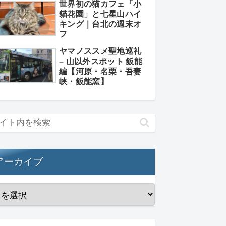
世界初の猫カフェ「小
貓花園」と七星山ハイ
キング｜台北の週末オ
フ
ヤマノススメ聖地巡礼
– 山以外スポット 飯能
編【河原・名栗・吾妻
峡・飯能窯】
アーカイブ