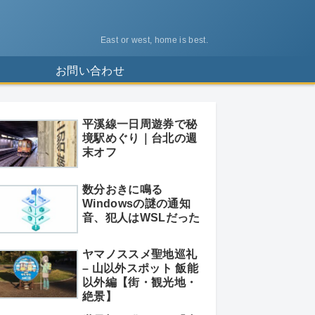
East or west, home is best.
ス
お問い合わせ
平溪線一日周遊券で秘
境駅めぐり｜台北の週
末オフ
数分おきに鳴る
Windowsの謎の通知
音、犯人はWSLだった
ヤマノススメ聖地巡礼
– 山以外スポット 飯能
以外編【街・観光地・
絶景】