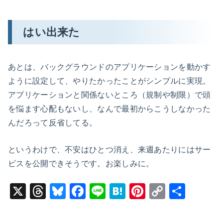
はい出来た
あとは、バックグラウンドのアプリケーションを動かす
ように設定して、やりたかったことがシンプルに実現。
アプリケーションと関係ないところ（規制や制限）で頭
を悩ます心配もないし、なんで最初からこうしなかった
んだろって反省してる。
というわけで、不安はひとつ消え、来週あたりにはサー
ビスを公開できそうです。お楽しみに。
X
T
Bl
F
Li
H
Pi
C
共
hr
u
a
n
at
nt
o
有