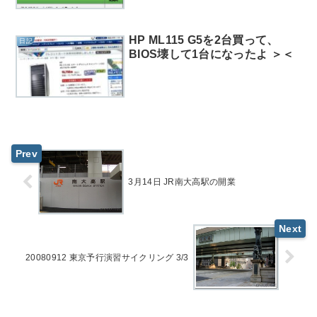
HP ML115 G5を2台買って、
日記
BIOS壊して1台になったよ ＞＜
3月14日 JR南大高駅の開業
20080912 東京予行演習サイクリング 3/3