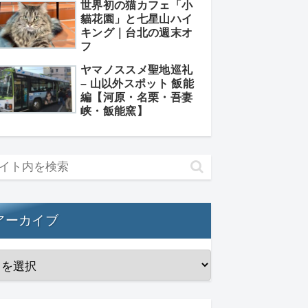
世界初の猫カフェ「小
貓花園」と七星山ハイ
キング｜台北の週末オ
フ
ヤマノススメ聖地巡礼
– 山以外スポット 飯能
編【河原・名栗・吾妻
峡・飯能窯】
アーカイブ