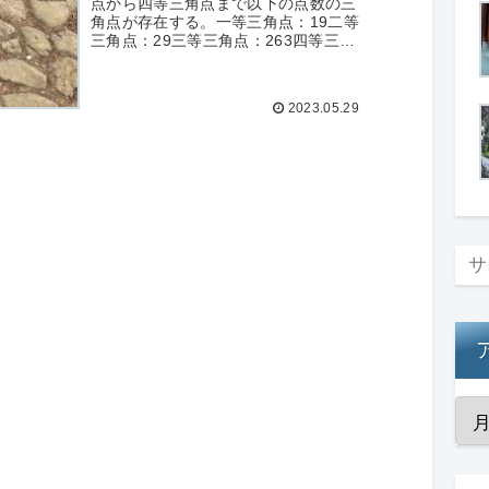
点から四等三角点まで以下の点数の三
角点が存在する。一等三角点：19二等
三角点：29三等三角点：263四等三角
点：159国土地理院の基準点設置点数
一覧表より（令和5年4月1日）存在す
る三角点を全て巡るのは途方...
2023.05.29