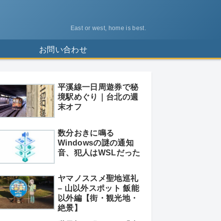
East or west, home is best.
ス
お問い合わせ
平溪線一日周遊券で秘
境駅めぐり｜台北の週
末オフ
数分おきに鳴る
Windowsの謎の通知
音、犯人はWSLだった
ヤマノススメ聖地巡礼
– 山以外スポット 飯能
以外編【街・観光地・
絶景】