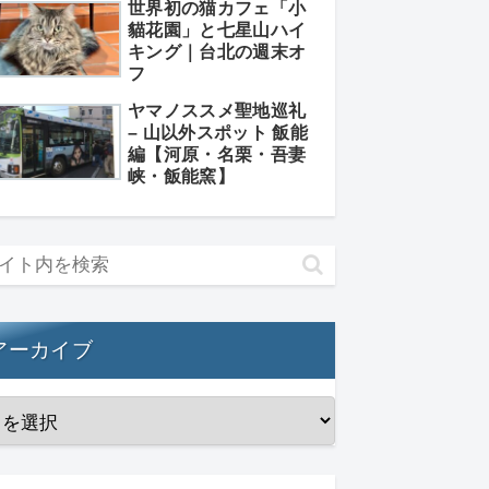
世界初の猫カフェ「小
貓花園」と七星山ハイ
キング｜台北の週末オ
フ
ヤマノススメ聖地巡礼
– 山以外スポット 飯能
編【河原・名栗・吾妻
峡・飯能窯】
アーカイブ