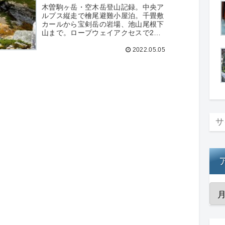
屋泊
木曽駒ヶ岳・空木岳登山記録。中央ア
ルプス縦走で檜尾避難小屋泊。千畳敷
カールから宝剣岳の岩場、池山尾根下
山まで。ロープウェイアクセスで2座
制覇。百名山30・31座目の詳細レポー
2022.05.05
ト。