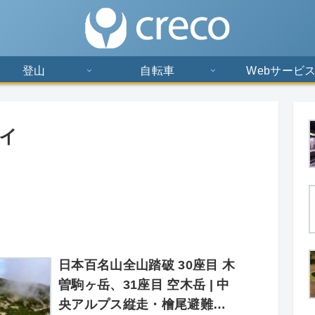
登山
自転車
Webサービ
イ
日本百名山全山踏破 30座目 木
曽駒ヶ岳、31座目 空木岳 | 中
央アルプス縦走・檜尾避難小