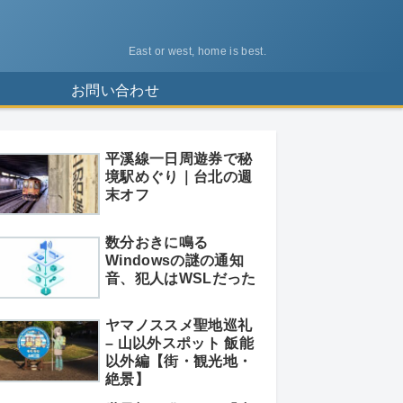
East or west, home is best.
ス
お問い合わせ
平溪線一日周遊券で秘
境駅めぐり｜台北の週
末オフ
数分おきに鳴る
Windowsの謎の通知
音、犯人はWSLだった
ヤマノススメ聖地巡礼
– 山以外スポット 飯能
以外編【街・観光地・
絶景】