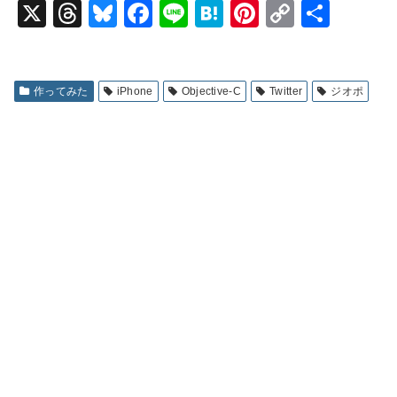
X
T
Bl
F
Li
H
Pi
C
共
hr
u
a
n
at
nt
o
有
e
e
c
e
e
er
p
a
s
e
n
e
y
作ってみた
iPhone
Objective-C
Twitter
ジオポ
d
k
b
a
st
Li
s
y
o
n
o
k
k