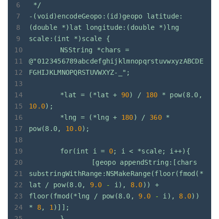
*/
-(void)encodeGeopo:(id)geopo
latitude:
(double
*)lat
longitude:(double
*)lng
scale:(int
*)scale
{
NSString
*chars
=
@"0123456789abcdefghijklmnopqrstuvwxyzABCDE
FGHIJKLMNOPQRSTUVWXYZ-_";
*lat
=
(*lat
+
90
)
/
180
*
pow(8.0,
10.0
);
*lng
=
(*lng
+
180
)
/
360
*
pow(8.0,
10.0
);
for(int
i
=
0
;
i
<
*scale;
i++){
[geopo
appendString:[chars
substringWithRange:NSMakeRange(floor(fmod(*
lat
/
pow(8.0,
9.0
-
i),
8.0
))
+
floor(fmod(*lng
/
pow(8.0,
9.0
-
i),
8.0
))
*
8
,
1
)]];
}