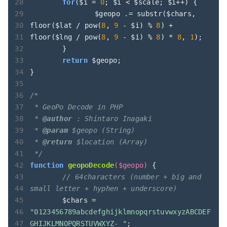
for
($i = 
0
; $i < $scale; $i++) {

		$geopo .= substr($chars, 
floor($lat / pow(
8
, 
9
 - $i) % 
8
) + 
floor($lng / pow(
8
, 
9
 - $i) % 
8
) * 
8
, 
1
);

	}

return
 $geopo;

}		

/*

 * GeoPo Decode in PHP

 * 
@author
 : Shintaro Inagaki

 * 
@param
 $geopo (String)

 * 
@return
 $location (Array)

 */
function
geopoDecode
($geopo)
{

// 64characters (number + big and 
small letter + hyphen + underscore)
	$chars = 
"0123456789abcdefghijklmnopqrstuvwxyzABCDEF
GHIJKLMNOPQRSTUVWXYZ-_"
;
