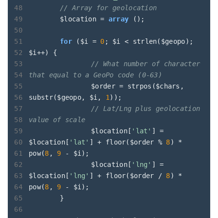
// Array for geolocation
	$location = 
array
 ();

for
 ($i = 
0
; $i < strlen($geopo); 
$i++) {

// What number of character 
that equal to a GeoPo code (0-63)
		$order = strpos($chars, 
substr($geopo, $i, 
1
));

// Lat/Lng plus geolocation 
value of scale 
		$location[
'lat'
] = 
$location[
'lat'
] + floor($order % 
8
) * 
pow(
8
, 
9
 - $i);

		$location[
'lng'
] = 
$location[
'lng'
] + floor($order / 
8
) * 
pow(
8
, 
9
 - $i);

	}
