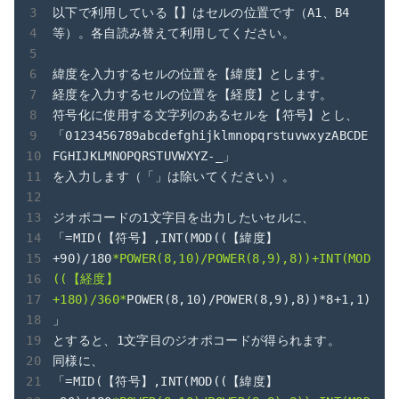
以下で利用している【】はセルの位置です（A1、B4
等）。各自読み替えて利用してください。

緯度を入力するセルの位置を【緯度】とします。

経度を入力するセルの位置を【経度】とします。

符号化に使用する文字列のあるセルを【符号】とし、

「0123456789abcdefghijklmnopqrstuvwxyzABCDE
FGHIJKLMNOPQRSTUVWXYZ-_」

を入力します（「」は除いてください）。

ジオポコードの1文字目を出力したいセルに、

「=MID(【符号】,INT(MOD((【緯度】
+90)/180
*POWER(8,10)/POWER(8,9),8))+INT(MOD
((【経度】
+180)/360*
POWER(8,10)/POWER(8,9),8))*8+1,1)
」

とすると、1文字目のジオポコードが得られます。

同様に、

「=MID(【符号】,INT(MOD((【緯度】