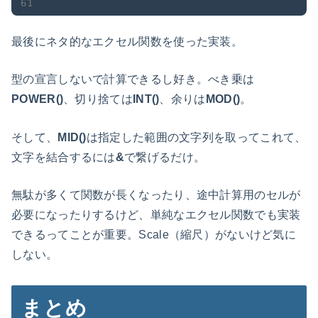
最後にネタ的なエクセル関数を使った実装。
型の宣言しないで計算できるし好き。べき乗は
POWER()
、切り捨ては
INT()
、余りは
MOD()
。
そして、
MID()
は指定した範囲の文字列を取ってこれて、
文字を結合するには
&
で繋げるだけ。
無駄が多くて関数が長くなったり、途中計算用のセルが
必要になったりするけど、単純なエクセル関数でも実装
できるってことが重要。Scale（縮尺）がないけど気に
しない。
まとめ