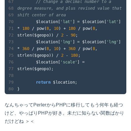
// Change a decimal number to a 
degree measure, and plus revised value that 
shift center of area
	$location[
'lat'
] = $location[
'lat'
] 
* 
180
 / pow(
8
, 
10
) + 
180
 / pow(
8
, 
strlen($geopo)) / 
2
 - 
90
;

	$location[
'lng'
] = $location[
'lng'
] 
* 
360
 / pow(
8
, 
10
) + 
360
 / pow(
8
, 
strlen($geopo)) / 
2
 - 
180
;

	$location[
'scale'
] = 
strlen($geopo);

return
 $location;

}		
なんちゃってPerlerからPHPに移行してもう何年も経つ
けど、やっぱりPHPが好き。未だに知らない関数ばかり
だけどね ＞＜