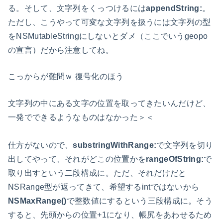
る。そして、文字列をくっつけるには
appendString:
。
ただし、こうやって可変な文字列を扱うには文字列の型
をNSMutableStringにしないとダメ（ここでいうgeopo
の宣言）だから注意してね。
こっからが難問ｗ 復号化のほう
文字列の中にある文字の位置を取ってきたいんだけど、
一発でできるようなものはなかった＞＜
仕方がないので、
substringWithRange:
で文字列を切り
出してやって、それがどこの位置かを
rangeOfString:
で
取り出すという二段構成に。ただ、それだけだと
NSRange型が返ってきて、希望するintではないから
NSMaxRange()
で整数値にするという三段構成に。そう
すると、先頭からの位置+1になり、帳尻をあわせるため