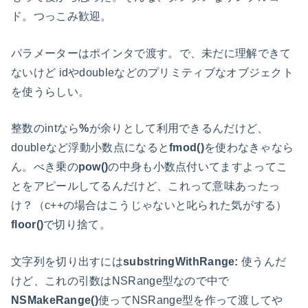
ド。つっこみ歓迎。
パラメーターはポインタで渡す。で、未だに理解できて
ないけど idやdoubleなどのプリミティブなオブジェクト
を使うらしい。
整数のintなら
%
が余りとして利用できるんだけど、
doubleなど浮動小数点になると
fmod()
を使わなきゃなら
ん。べき乗の
pow()
の中身も小数点付いてますよってこ
とをアピールしてるんだけど、これって意味あったっ
け？（c++の場合はこうじゃないと叱られた気がする）
floor()
で切り捨て。
文字列を切り出すには
substringWithRange:
使うんだ
けど、これの引数はNSRange型なので中で
NSMakeRange()
使ってNSRange型を作って渡してや