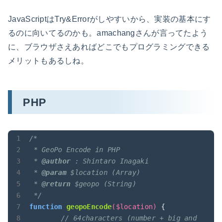
JavaScriptはTry&Errorがしやすいから、実装の基本にす
るのに向いてるのかも。amachangさんが言ってたよう
に、ブラウザさえあればどこでもプログラミングできる
メリットもあるしね。
PHP
/*

 * GeoPo Encode in PHP

 * 
@author
 : Shintaro Inagaki

 * 
@param
 $location (Array)

 * 
@return
 $geopo (String)

 */
function
geopoEncode
($location)
{

// 64characters (number + big and 