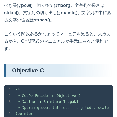
べき乗は
pow()
、切り捨ては
floor()
。文字列の長さは
strlen()
、文字列の切り出しは
substr()
、文字列の中にあ
る文字の位置は
strpos()
。
こういう関数あるかなぁってマニュアル見ると、大抵あ
るから、CHM形式のマニュアルが手元にあると便利で
す。
Objective-C
/*
*
GeoPo
Encode
in
Objective-C
*
@author
:
Shintaro
Inagaki
*
@param
geopo,
latitude,
longitude,
scale
(pointer)