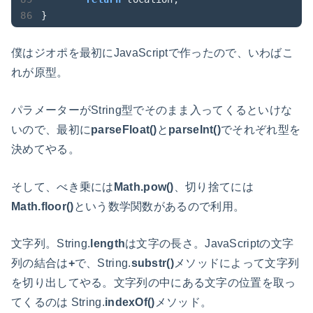
}		
僕はジオポを最初にJavaScriptで作ったので、いわばこ
れが原型。
パラメーターがString型でそのまま入ってくるといけな
いので、最初に
parseFloat()
と
parseInt()
でそれぞれ型を
決めてやる。
そして、べき乗には
Math.pow()
、切り捨てには
Math.floor()
という数学関数があるので利用。
文字列。String.
length
は文字の長さ。JavaScriptの文字
列の結合は
+
で、String.
substr()
メソッドによって文字列
を切り出してやる。文字列の中にある文字の位置を取っ
てくるのは String.
indexOf()
メソッド。