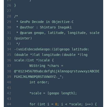
}
/*
*
GeoPo
Decode
in
Objective-C
*
@author
:
Shintaro
Inagaki
*
@param
geopo,
latitude,
longitude,
scale
(pointer)
*/
-(void)decodeGeopo:(id)geopo
latitude:
(double
*)lat
longitude:(double
*)lng
scale:(int
*)scale
{
NSString
*chars
=
@"0123456789abcdefghijklmnopqrstuvwxyzABCDE
FGHIJKLMNOPQRSTUVWXYZ-_";
int
order;
*scale
=
[geopo
length];
for
(int
i
=
0
;
i
<
*scale;
i++)
{