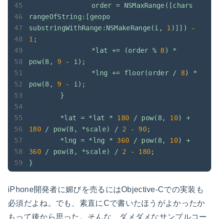
order
=
NSMaxRange([chars
rangeOfString:[geopo
substringWithRange:NSMakeRange(i,
1
)]])
-
1
;
*lat
+=
(order
%
8
)
*
pow(8,
9
-
i);
*lng
+=
floor(order
/
8
)
*
pow(8,
9
-
i);
}
*lat
=
*lat
*
180
/
pow(8,
10
)
+
180
/
pow(8,
*scale)
/
2
-
90
;
*lng
=
*lng
*
360
/
pow(8,
10
)
+
360
/
pow(8,
*scale)
/
2
-
180
;
}
iPhone開発者に媚びを売るにはObjective-Cでの実装も
必須だよね。でも、素直にCで書いたほうがよかったか
もって後から思った。そんな、ダメダメなサンプルコー