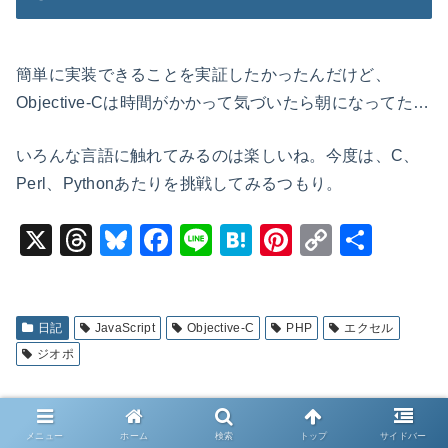
簡単に実装できることを実証したかったんだけど、
Objective-Cは時間がかかって気づいたら朝になってた…
いろんな言語に触れてみるのは楽しいね。今度は、C、
Perl、Pythonあたりを挑戦してみるつもり。
X
T
Bl
F
Li
H
Pi
C
共
hr
u
a
n
at
nt
o
有
e
e
c
e
e
er
p
a
s
e
n
e
y
日記
JavaScript
Objective-C
PHP
エクセル
ジオポ
d
k
b
a
st
Li
s
y
o
n
o
k
メニュー
ホーム
検索
トップ
サイドバー