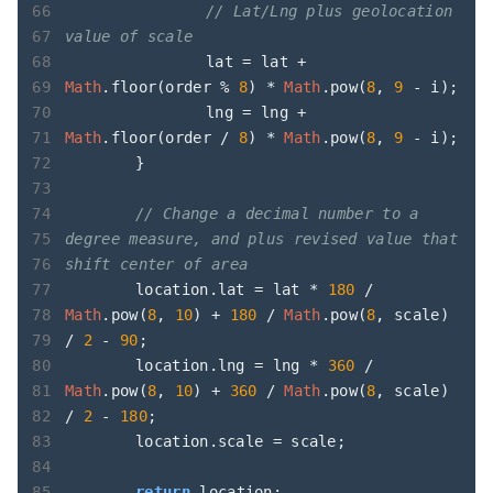
// Lat/Lng plus geolocation 
value of scale 
		lat = lat + 
Math
.floor(order % 
8
) * 
Math
.pow(
8
, 
9
 - i);

		lng = lng + 
Math
.floor(order / 
8
) * 
Math
.pow(
8
, 
9
 - i);

	}

// Change a decimal number to a 
degree measure, and plus revised value that 
shift center of area
	location.lat = lat * 
180
 / 
Math
.pow(
8
, 
10
) + 
180
 / 
Math
.pow(
8
, scale) 
/ 
2
 - 
90
;

	location.lng = lng * 
360
 / 
Math
.pow(
8
, 
10
) + 
360
 / 
Math
.pow(
8
, scale) 
/ 
2
 - 
180
;

	location.scale = scale;

return
 location;
