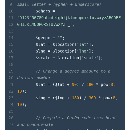
small letter + hyphen + underscore)
	$chars = 
"0123456789abcdefghijklmnopqrstuvwxyzABCDEF
GHIJKLMNOPQRSTUVWXYZ-_"
;

	$geopo = 
""
;

	$lat = $location[
'lat'
];

	$lng = $location[
'lng'
];

	$scale = $location[
'scale'
];

// Change a degree measure to a 
decimal number
	$lat = ($lat + 
90
) / 
180
 * pow(
8
, 
10
);

	$lng = ($lng + 
180
) / 
360
 * pow(
8
, 
10
);

// Compute a GeoPo code from head 
and concatenate