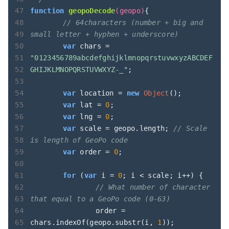
function
geopoDecode
(
geopo
)
{

// 64characters (number + big and 
small letter + hyphen + underscore)
var
 chars = 
"0123456789abcdefghijklmnopqrstuvwxyzABCDEF
GHIJKLMNOPQRSTUVWXYZ-_"
;

var
 location = 
new
Object
();

var
 lat = 
0
;

var
 lng = 
0
;

var
 scale = geopo.length; 
// Scale 
is length of GeoPo code
var
 order = 
0
;

for
 (
var
 i = 
0
; i < scale; i++) {

// What number of character 
that equal to a GeoPo code (0-63)
		order = 
chars.indexOf(geopo.substr(i, 
1
));
