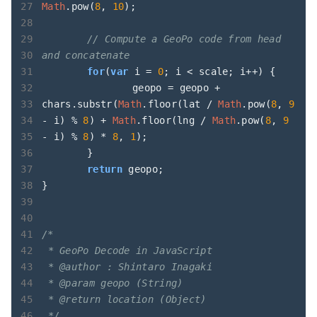
Math
.pow(
8
, 
10
);

// Compute a GeoPo code from head 
and concatenate
for
(
var
 i = 
0
; i < scale; i++) {

		geopo = geopo + 
chars.substr(
Math
.floor(lat / 
Math
.pow(
8
, 
9
- i) % 
8
) + 
Math
.floor(lng / 
Math
.pow(
8
, 
9
- i) % 
8
) * 
8
, 
1
);

	}

return
 geopo;

}

/*

 * GeoPo Decode in JavaScript

 * @author : Shintaro Inagaki

 * @param geopo (String)

 * @return location (Object)

 */