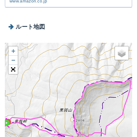
www.amazon.co.jp
ルート地図
+
−