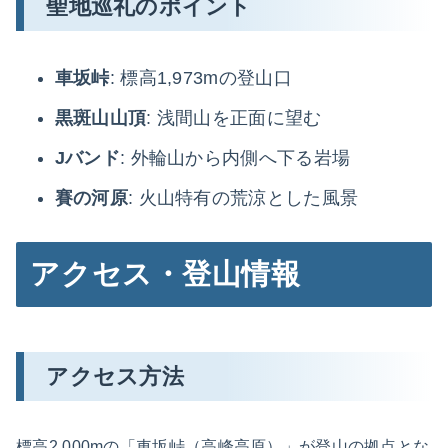
聖地巡礼のポイント
車坂峠
: 標高1,973mの登山口
黒斑山山頂
: 浅間山を正面に望む
Jバンド
: 外輪山から内側へ下る岩場
賽の河原
: 火山特有の荒涼とした風景
アクセス・登山情報
アクセス方法
標高2,000mの「車坂峠（高峰高原）」が登山の拠点とな