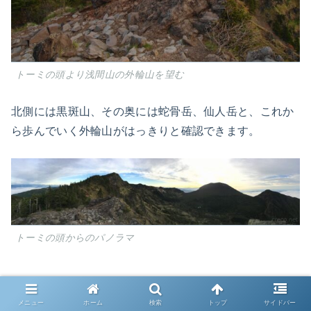
トーミの頭より浅間山の外輪山を望む
北側には黒斑山、その奥には蛇骨岳、仙人岳と、これか
ら歩んでいく外輪山がはっきりと確認できます。
トーミの頭からのパノラマ
黒斑山へ到着
メニュー
ホーム
検索
トップ
サイドバー