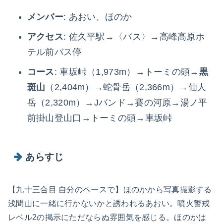
メンバー
: あおい、ほのか
アクセス
: 佐久平駅→〈バス〉→高峰高原ホ
テル前バス停
コース
: 車坂峠（1,973m）→トーミの頭→
黒
斑山
（2,404m）→蛇骨岳（2,366m）→仙人
岳（2,320m）→Jバンド→賽の河原→湯ノ平
前掛山登山口→トーミの頭→車坂峠
あらすじ
【九十三合目 自分のペースで】ほのかから写真撮影する
浅間山に一緒に行かないかと誘われるあおい。噴火警戒
レベル2の掲示にただならぬ雰囲気を感じる。ほのかは