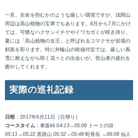
一見、生命を拒むかのような厳しい環境ですが、浅間山
周辺は高山植物の宝庫でもあります。6月から7月にかけ
ては、可憐なハクサンイチゲやイワカガミが咲き誇り、
夏には「高山植物の女王」と呼ばれるコマクサが岩場の
斜面を彩ります。特に外輪山の稜線付近では、厳しい風
雪に耐えながら咲く花々との出会いが、登山者の疲れを
癒やしてくれます。
実際の巡礼記録
日程
：2017年6月11日［日帰り］
コースタイム
：車坂峠
04:13
→
05:06
トーミの頭
05:11
→
05:22
黒斑山
05:32
→
05:48
蛇骨岳 →
06:08
仙人