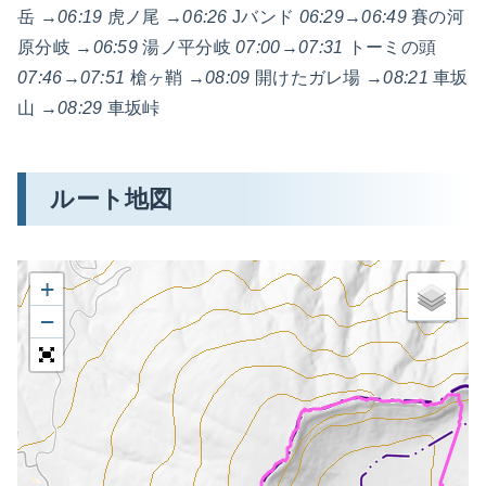
岳 →
06:19
虎ノ尾 →
06:26
Jバンド
06:29
→
06:49
賽の河
原分岐 →
06:59
湯ノ平分岐
07:00
→
07:31
トーミの頭
07:46
→
07:51
槍ヶ鞘 →
08:09
開けたガレ場 →
08:21
車坂
山 →
08:29
車坂峠
ルート地図
+
−