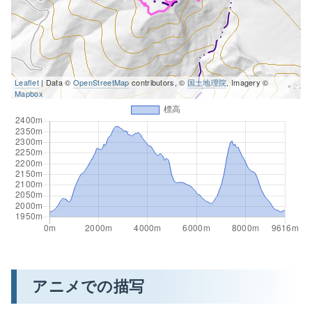
Leaflet
| Data ©
OpenStreetMap
contributors, ©
国土地理院
, Imagery ©
Mapbox
アニメでの描写