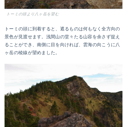
トーミの頭より八ヶ岳を望む
トーミの頭に到着すると、遮るものは何もなく全方向の
景色が見渡せます。浅間山の堂々たる山容を余さず捉え
ることができ、南側に目を向ければ、雲海の向こうに八
ヶ岳の稜線が望めました。