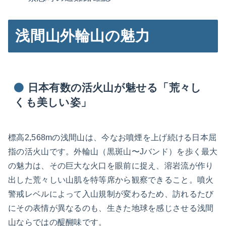
浅間山外輪山の魅力
日本有数の活火山が魅せる「荒々し
くも美しい姿」
標高2,568mの浅間山は、今なお噴煙を上げ続ける日本屈
指の活火山です。外輪山（黒斑山〜Jバンド）を歩く最大
の魅力は、その巨大な火口を眼前に捉え、溶岩流が作り
出した荒々しい山肌を特等席から観察できること。噴火
警戒レベルによって入山規制が変わるため、訪れるたび
にその表情が異なるのも、生きた地球を感じさせる浅間
山ならではの醍醐味です。