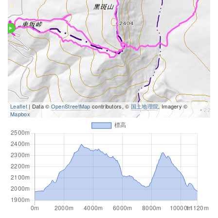
Leaflet
| Data ©
OpenStreetMap
contributors, ©
国土地理院
, Imagery ©
Mapbox