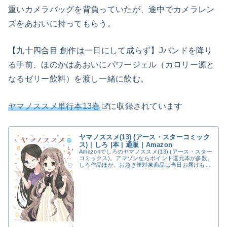
重いカメラバッグを背負っていたが、途中でカメラレン
ズをあおいに持ってもらう。
【九十四合目 創作は一日にして成らず】Jバンドを降り
る手前、ほのかはあおいにパワージェル（カロリー源と
なるゼリー飲料）を渡し一緒に飲む。
ヤマノススメ単行本13巻
に収録されています
ヤマノススメ(13) (アース・スターコミック
ス) | しろ |本 | 通販 | Amazon
Amazonでしろのヤマノススメ(13) (アース・スター
コミックス)。アマゾンならポイント還元本が多数。
しろ作品ほか、お急ぎ便対象商品は当日お届けも可
能。またヤマノススメ(13) (アース・スターコミッ
クス)もアマゾン配送商品なら通常配送...