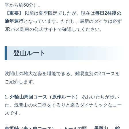
平から約60分）。
【重要】
以前は夏季限定でしたが、現在は
毎日2往復の
通年運行
となっています。ただし、最新のダイヤは必ず
JRバス関東の公式サイトで確認してください。
登山ルート
浅間山の雄大な姿を堪能できる、難易度別の2コースを
ご紹介します。
1. 外輪山周回コース（原作ルート）
あおいたちが歩い
た、浅間山の火口壁をぐるりと巡るダイナミックなコー
スです。
車坂峠（表・中コース） → トーミの頭 → 黒斑山 → 蛇