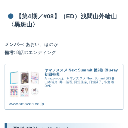
【第4期／#08】（ED）浅間山外輪山
〈黒斑山〉
メンバー
: あおい、ほのか
備考
: 8話のエンディング
ヤマノススメ Next Summit 第2巻 Blu-ray
初回特典
Amazon.co.jp: ヤマノススメ Next Summit 第2巻 :
山本裕介, 井口裕香, 阿澄佳奈, 日笠陽子, 小倉 唯:
DVD
www.amazon.co.jp