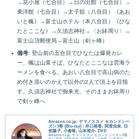
→花小屋（七合目）→日の出館（七合目）→
東洋館（七合目）→太子舘（八合目）《あお
いと楓》→富士山ホテル（本八合目）《ひな
たとここな》→久須志神社→〈お鉢周り〉→
富士山頂郵便局→富士山（剣ヶ峰）
備考
: 登山前の五合目でひなたは爆発カレ
ー、楓は山菜そば、ひなたとここなは雲海ラ
ーメンを食べる。あおい八合目で高山病のた
め付き添いのかえで以外の2人で頂上を目指
す。久須志神社で御来光、そのままお鉢周り
で剣ヶ峰へ
Amazon.co.jp: ヤマノススメ セカンドシー
ズン3巻 [Blu-ray] : 井口裕香, 阿澄佳奈, 日
笠陽子, 小倉唯, 山本裕介: DVD
Amazon.co.jp: ヤマノススメ セカンドシーズン3巻 :
井口裕香, 阿澄佳奈, 日笠陽子, 小倉唯, 山本裕介: