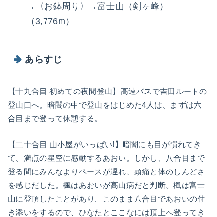
→〈お鉢周り〉→富士山（剣ヶ峰）
（3,776m）
あらすじ
【十九合目 初めての夜間登山】高速バスで吉田ルートの
登山口へ。暗闇の中で登山をはじめた4人は、まずは六
合目まで登って休憩する。
【二十合目 山小屋がいっぱい!】暗闇にも目が慣れてき
て、満点の星空に感動するあおい。しかし、八合目まで
登る間にみんなよりペースが遅れ、頭痛と体のしんどさ
を感じだした。楓はあおいが高山病だと判断。楓は富士
山に登頂したことがあり、このまま八合目であおいの付
き添いをするので、ひなたとここなには頂上へ登ってき