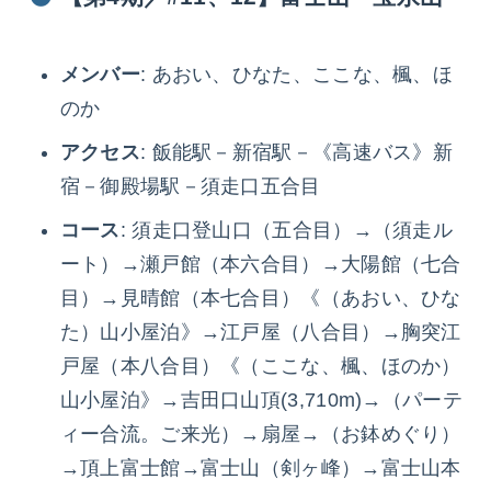
メンバー
: あおい、ひなた、ここな、楓、ほ
のか
アクセス
: 飯能駅－新宿駅－《高速バス》新
宿－御殿場駅－須走口五合目
コース
: 須走口登山口（五合目）→（須走ル
ート）→瀬戸館（本六合目）→大陽館（七合
目）→見晴館（本七合目）《（あおい、ひな
た）山小屋泊》→江戸屋（八合目）→胸突江
戸屋（本八合目）《（ここな、楓、ほのか）
山小屋泊》→吉田口山頂(3,710m)→（パーテ
ィー合流。ご来光）→扇屋→（お鉢めぐり）
→頂上富士館→富士山（剣ヶ峰）→富士山本