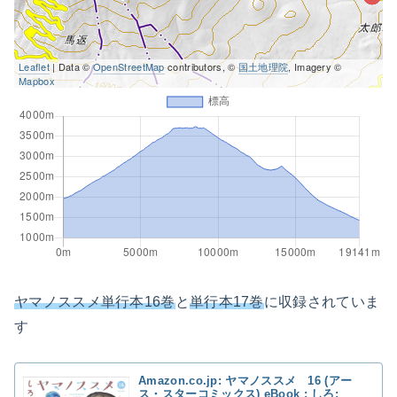
Leaflet
| Data ©
OpenStreetMap
contributors, ©
国土地理院
, Imagery ©
Mapbox
ヤマノススメ単行本16巻
と
単行本17巻
に収録されていま
す
Amazon.co.jp: ヤマノススメ 16 (アー
ス・スターコミックス) eBook : しろ: