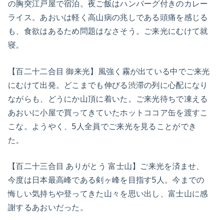
の胸突江戸屋で宿泊。夜ご飯はハンバーグ付きのカレー
ライス。あおいは軽く高山病の兆しである頭痛を感じる
も、食欲はあるため問題はなさそう。ご来光にむけて就
寝。
【百二十二合目 御来光】風強く霧が出ている中でご来光
にむけて出発。どこまでも伸びる渋滞の列に心配になり
ながらも、どうにか山頂に着いた。ご来光待ちで凍える
あおいに小屋で買ってきていたホットココア缶を渡すこ
こな。ようやく、5人全員でご来光を見ることができ
た。
【百二十三合目 ありがとう 富士山】ご来光を済ませ、
今度は日本最高峰である剣ヶ峰を目指す5人。今までの
悔しい気持ちや登ってきた山々を思い出し、富士山に感
謝するあおいだった。