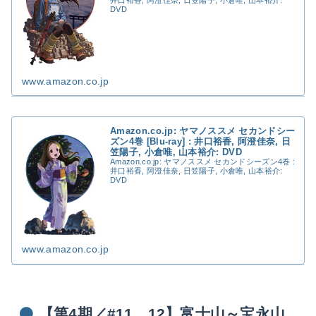
DVD
www.amazon.co.jp
Amazon.co.jp: ヤマノススメ セカンドシー
ズン4巻 [Blu-ray] : 井口裕香, 阿澄佳奈, 日
笠陽子, 小倉唯, 山本裕介: DVD
Amazon.co.jp: ヤマノススメ セカンドシーズン4巻 :
井口裕香, 阿澄佳奈, 日笠陽子, 小倉唯, 山本裕介:
DVD
www.amazon.co.jp
【第4期／#11、12】富士山～宝永山