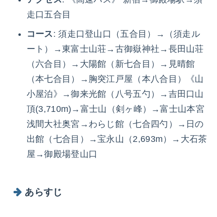
走口五合目
コース
: 須走口登山口（五合目）→（須走ル
ート）→東富士山荘→古御嶽神社→長田山荘
（六合目）→大陽館（新七合目）→見晴館
（本七合目）→胸突江戸屋（本八合目）《山
小屋泊》→御来光館（八号五勺）→吉田口山
頂(3,710m)→富士山（剣ヶ峰）→富士山本宮
浅間大社奥宮→わらじ館（七合四勺）→日の
出館（七合目）→宝永山（2,693m）→大石茶
屋→御殿場登山口
あらすじ