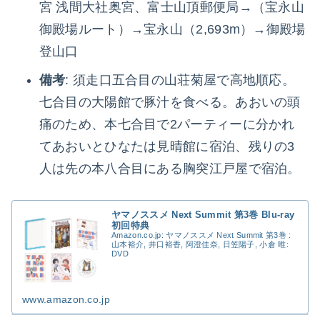
宮 浅間大社奥宮、富士山頂郵便局→（宝永山
御殿場ルート）→宝永山（2,693m）→御殿場
登山口
備考
: 須走口五合目の山荘菊屋で高地順応。
七合目の大陽館で豚汁を食べる。あおいの頭
痛のため、本七合目で2パーティーに分かれ
てあおいとひなたは見晴館に宿泊、残りの3
人は先の本八合目にある胸突江戸屋で宿泊。
ヤマノススメ Next Summit 第3巻 Blu-ray
初回特典
Amazon.co.jp: ヤマノススメ Next Summit 第3巻 :
山本裕介, 井口裕香, 阿澄佳奈, 日笠陽子, 小倉 唯:
DVD
www.amazon.co.jp