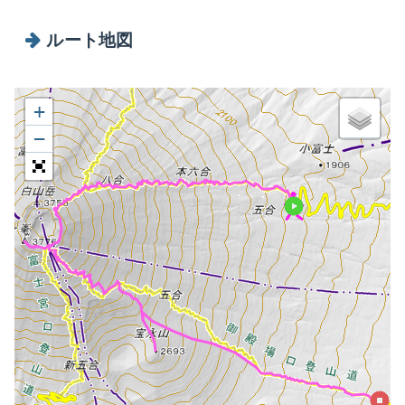
ルート地図
+
−