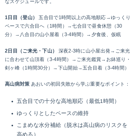
なスケジュールです。
1日目（登山）
五合目で1時間以上の高地順応→ゆっくり
ペースで六合目へ（1時間）→七合目で昼食休憩（30
分）→八合目の山小屋着（3-4時間）→夕食後、仮眠
2日目（ご来光・下山）
深夜2-3時に山小屋出発→ご来光
に合わせて山頂着（3-4時間）→ご来光鑑賞→お鉢巡り・
剣ヶ峰（1時間30分）→下山開始→五合目着（3-4時間）
高山病対策
あおいの初回失敗から学ぶ重要なポイント：
五合目での十分な高地順応（最低1時間）
ゆっくりとしたペースの維持
こまめな水分補給（脱水は高山病のリスクを
高める）