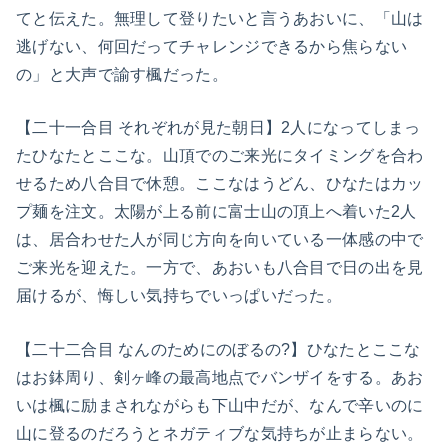
てと伝えた。無理して登りたいと言うあおいに、「山は
逃げない、何回だってチャレンジできるから焦らない
の」と大声で諭す楓だった。
【二十一合目 それぞれが見た朝日】2人になってしまっ
たひなたとここな。山頂でのご来光にタイミングを合わ
せるため八合目で休憩。ここなはうどん、ひなたはカッ
プ麺を注文。太陽が上る前に富士山の頂上へ着いた2人
は、居合わせた人が同じ方向を向いている一体感の中で
ご来光を迎えた。一方で、あおいも八合目で日の出を見
届けるが、悔しい気持ちでいっぱいだった。
【二十二合目 なんのためにのぼるの?】ひなたとここな
はお鉢周り、剣ヶ峰の最高地点でバンザイをする。あお
いは楓に励まされながらも下山中だが、なんで辛いのに
山に登るのだろうとネガティブな気持ちが止まらない。