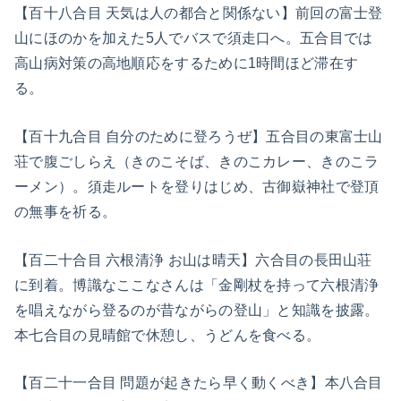
【百十八合目 天気は人の都合と関係ない】前回の富士登
山にほのかを加えた5人でバスで須走口へ。五合目では
高山病対策の高地順応をするために1時間ほど滞在す
る。
【百十九合目 自分のために登ろうぜ】五合目の東富士山
荘で腹ごしらえ（きのこそば、きのこカレー、きのこラ
ーメン）。須走ルートを登りはじめ、古御嶽神社で登頂
の無事を祈る。
【百二十合目 六根清浄 お山は晴天】六合目の長田山荘
に到着。博識なここなさんは「金剛杖を持って六根清浄
を唱えながら登るのが昔ながらの登山」と知識を披露。
本七合目の見晴館で休憩し、うどんを食べる。
【百二十一合目 問題が起きたら早く動くべき】本八合目