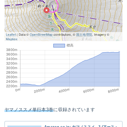
Leaflet
| Data ©
OpenStreetMap
contributors, ©
国土地理院
, Imagery ©
Mapbox
ヤマノススメ単行本3巻
に収録されています
Amazon.co.jp: ヤマノススメ 3 (アース・