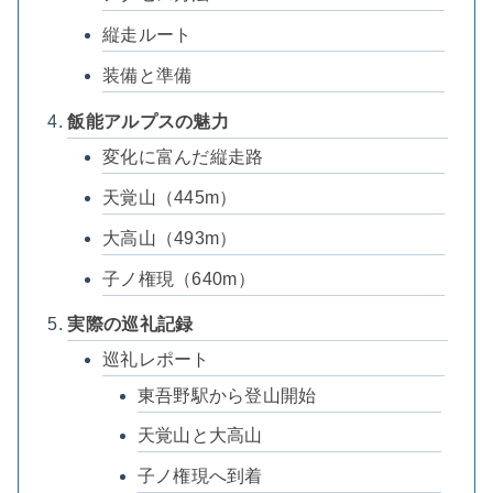
縦走ルート
装備と準備
飯能アルプスの魅力
変化に富んだ縦走路
天覚山（445m）
大高山（493m）
子ノ権現（640m）
実際の巡礼記録
巡礼レポート
東吾野駅から登山開始
天覚山と大高山
子ノ権現へ到着