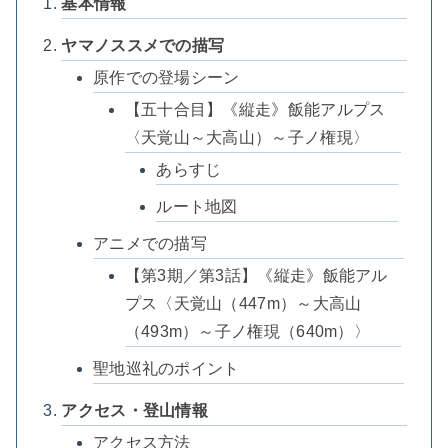
基本情報
ヤマノススメでの描写
原作での登場シーン
【五十合目】《縦走》飯能アルプス
〈天覚山～大高山）～子ノ権現〉
あらすじ
ルート地図
アニメでの描写
【第3期／第3話】《縦走》飯能アル
プス〈天覚山（447m）～大高山
（493m）～子ノ権現（640m）〉
聖地巡礼のポイント
アクセス・登山情報
アクセス方法