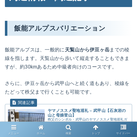
飯能アルプスバリエーション
飯能アルプスは、一般的に
天覧山から伊豆ヶ岳
までの稜
線を指します。天覧山から歩いて縦走することもできま
すが、約30kmあるため中級者向けのコースです。
さらに、伊豆ヶ岳から武甲山へと続く道もあり、稜線を
たどって秩父まで行くことも可能です。
ヤマノススメ聖地巡礼 – 武甲山【石灰岩の
山と母娘登山】
秩父のシンボル・武甲山のヤマノススメ聖地巡礼ガ
イド。あおいが母と雲取山に向けてトレーニング登
山した聖地。標高1304m、石灰岩採掘で独特の山
容、表参道コース、横瀬駅からのアクセスを実体験
2017.05.02
creco.net
メニュー
ホーム
検索
トップ
サイドバー
で紹介します。 秩父市街から見える独特の山容で知