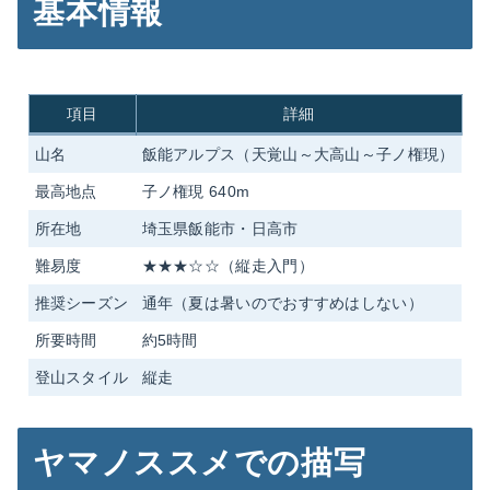
基本情報
項目
詳細
山名
飯能アルプス（天覚山～大高山～子ノ権現）
最高地点
子ノ権現 640m
所在地
埼玉県飯能市・日高市
難易度
★★★☆☆（縦走入門）
推奨シーズン
通年（夏は暑いのでおすすめはしない）
所要時間
約5時間
登山スタイル
縦走
ヤマノススメでの描写