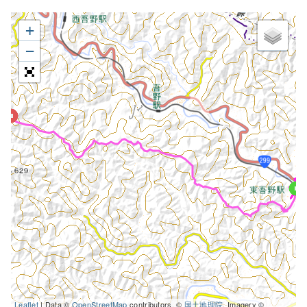
+
−
Leaflet
| Data ©
OpenStreetMap
contributors, ©
国土地理院
, Imagery ©