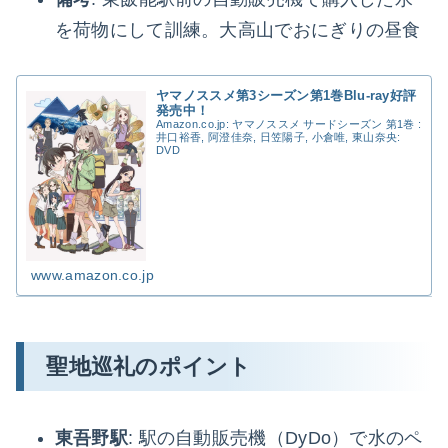
を荷物にして訓練。大高山でおにぎりの昼食
ヤマノススメ第3シーズン第1巻Blu-ray好評
発売中！
Amazon.co.jp: ヤマノススメ サードシーズン 第1巻 :
井口裕香, 阿澄佳奈, 日笠陽子, 小倉唯, 東山奈央:
DVD
www.amazon.co.jp
聖地巡礼のポイント
東吾野駅
: 駅の自動販売機（DyDo）で水のペ