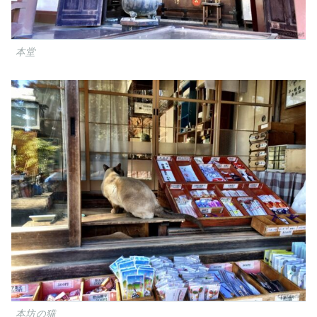
本堂
本坊の猫