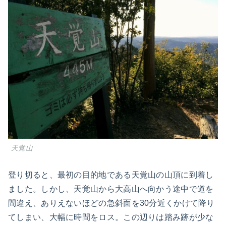
天覚山
登り切ると、最初の目的地である天覚山の山頂に到着し
ました。しかし、天覚山から大高山へ向かう途中で道を
間違え、ありえないほどの急斜面を30分近くかけて降り
てしまい、大幅に時間をロス。この辺りは踏み跡が少な