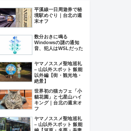
平溪線一日周遊券で秘
境駅めぐり｜台北の週
末オフ
数分おきに鳴る
Windowsの謎の通知
音、犯人はWSLだった
ヤマノススメ聖地巡礼
– 山以外スポット 飯能
以外編【街・観光地・
絶景】
世界初の猫カフェ「小
貓花園」と七星山ハイ
キング｜台北の週末オ
フ
ヤマノススメ聖地巡礼
– 山以外スポット 飯能
編【河原・名栗・吾妻