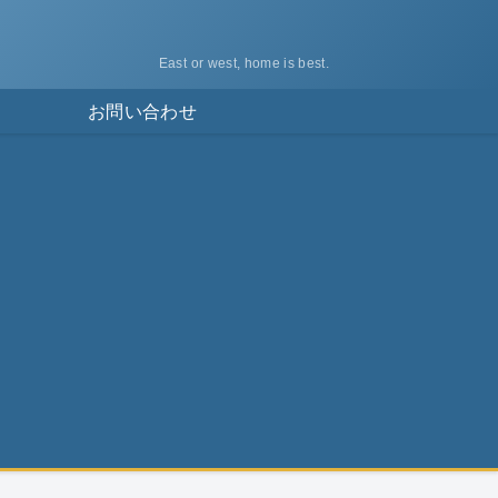
East or west, home is best.
ス
お問い合わせ