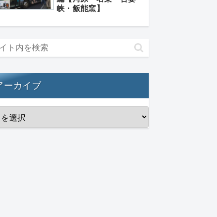
峡・飯能窯】
アーカイブ