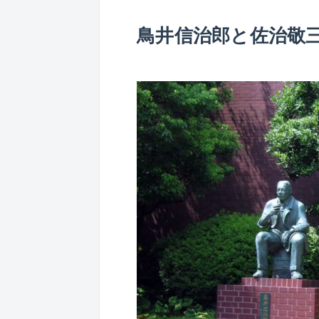
鳥井信治郎と佐治敬