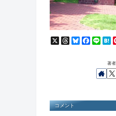
X
T
Bl
F
Li
hr
u
a
n
a
e
e
c
e
e
著
a
s
e
n
d
k
b
a
s
y
o
o
k
コメント