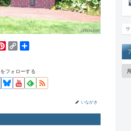
H
Pi
C
共
t
nt
o
有
er
p
者をフォローする
e
y
st
Li
n
k
いながき