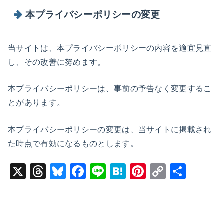
本プライバシーポリシーの変更
当サイトは、本プライバシーポリシーの内容を適宜見直
し、その改善に努めます。
本プライバシーポリシーは、事前の予告なく変更するこ
とがあります。
本プライバシーポリシーの変更は、当サイトに掲載され
た時点で有効になるものとします。
X
T
Bl
F
Li
H
Pi
C
共
hr
u
a
n
at
nt
o
有
e
e
c
e
e
er
p
a
s
e
n
e
y