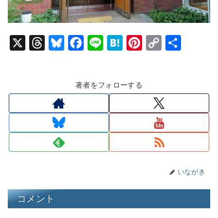
X
T
Bl
F
Li
H
Pi
C
共
hr
u
a
n
at
nt
o
有
e
e
c
e
e
er
p
著者をフォローする
a
s
e
n
e
y
d
k
b
a
st
Li
s
y
o
n
o
k
k
いながき
コメント