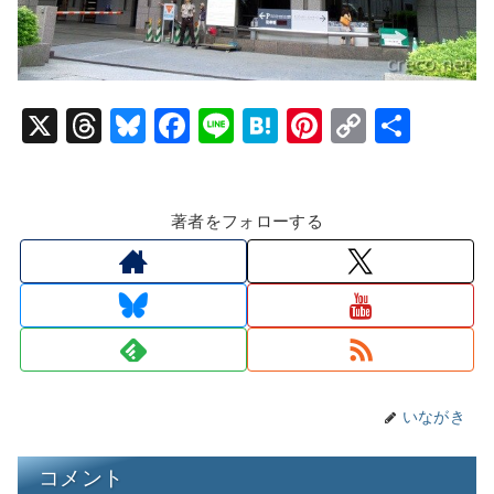
X
T
Bl
F
Li
H
Pi
C
共
hr
u
a
n
at
nt
o
有
e
e
c
e
e
er
p
著者をフォローする
a
s
e
n
e
y
d
k
b
a
st
Li
s
y
o
n
o
k
k
いながき
コメント