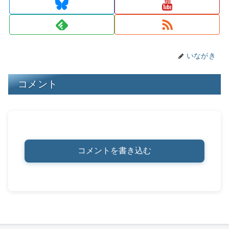
s
y
o
n
o
k
k
いながき
コメント
コメントを書き込む