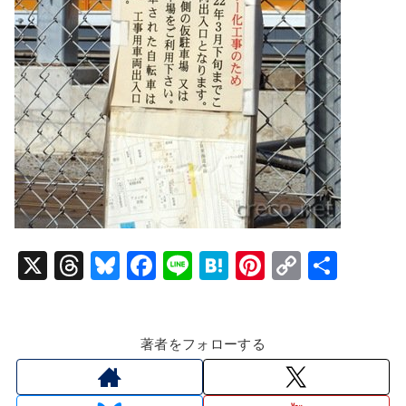
X
T
Bl
F
Li
H
Pi
C
共
hr
u
a
n
at
nt
o
有
e
e
c
e
e
er
p
著者をフォローする
a
s
e
n
e
y
d
k
b
a
st
Li