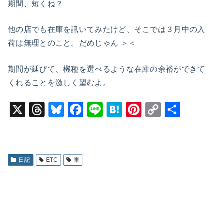
期間、短くね？
他の店でも在庫を訊いてみたけど、そこでは３月中の入
荷は無理とのこと。だめじゃん ＞＜
期間が延びて、機種を選べるような在庫の余裕ができて
くれることを激しく望むよ。
X
T
Bl
F
Li
H
Pi
C
共
hr
u
a
n
at
nt
o
有
e
e
c
e
e
er
p
a
s
e
n
e
y
日記
ETC
車
d
k
b
a
st
Li
s
y
o
n
o
k