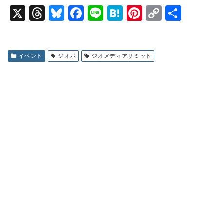
X
T
Bl
F
Li
H
Pi
C
共
hr
u
a
n
at
nt
o
有
e
e
c
e
e
er
p
a
s
e
n
e
y
イベント
ジオポ
ジオメディアサミット
d
k
b
a
st
Li
s
y
o
n
o
k
k