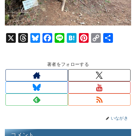
X
T
Bl
F
Li
H
Pi
C
共
hr
u
a
n
at
nt
o
有
e
e
c
e
e
er
p
著者をフォローする
a
s
e
n
e
y
d
k
b
a
st
Li
s
y
o
n
o
k
k
いながき
コメント