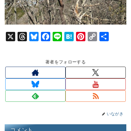
X
T
Bl
F
Li
H
Pi
C
共
hr
u
a
n
at
nt
o
有
e
e
c
e
e
er
p
著者をフォローする
a
s
e
n
e
y
d
k
b
a
st
Li
s
y
o
n
o
k
k
いながき
コメント