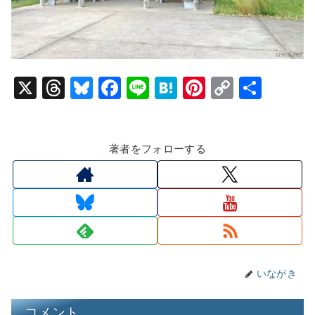
X
T
Bl
F
Li
H
Pi
C
共
hr
u
a
n
at
nt
o
有
e
e
c
e
e
er
p
著者をフォローする
a
s
e
n
e
y
d
k
b
a
st
Li
s
y
o
n
o
k
k
いながき
コメント