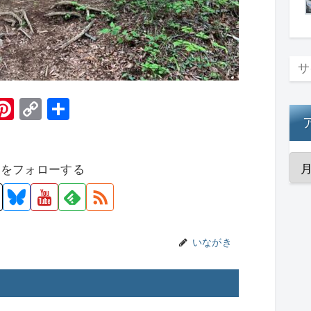
H
Pi
C
共
t
nt
o
有
er
p
者をフォローする
e
y
st
Li
n
k
いながき