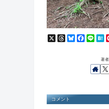
X
T
Bl
F
Li
hr
u
a
n
a
e
e
c
e
e
著
a
s
e
n
d
k
b
a
s
y
o
o
k
コメント