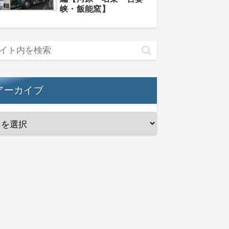
峡・飯能窯】
アーカイブ