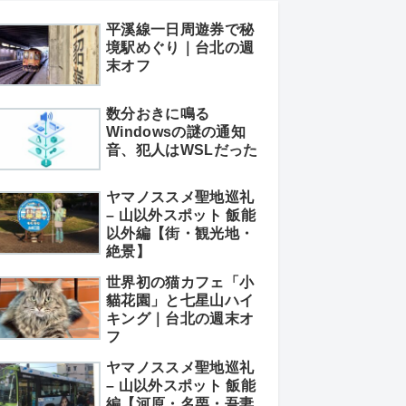
平溪線一日周遊券で秘
境駅めぐり｜台北の週
末オフ
数分おきに鳴る
Windowsの謎の通知
音、犯人はWSLだった
ヤマノススメ聖地巡礼
– 山以外スポット 飯能
以外編【街・観光地・
絶景】
世界初の猫カフェ「小
貓花園」と七星山ハイ
キング｜台北の週末オ
フ
ヤマノススメ聖地巡礼
– 山以外スポット 飯能
編【河原・名栗・吾妻