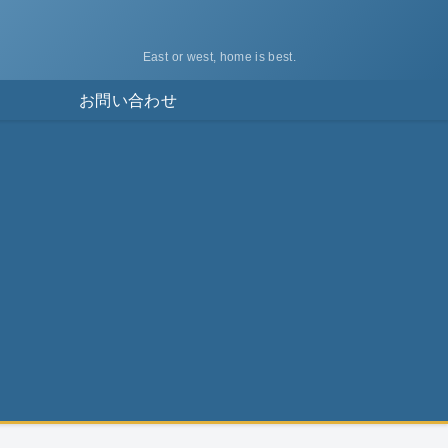
East or west, home is best.
ス
お問い合わせ