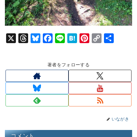
X
T
Bl
F
Li
H
Pi
C
共
hr
u
a
n
at
nt
o
有
e
e
c
e
e
er
p
著者をフォローする
a
s
e
n
e
y
d
k
b
a
st
Li
s
y
o
n
o
k
k
いながき
コメント