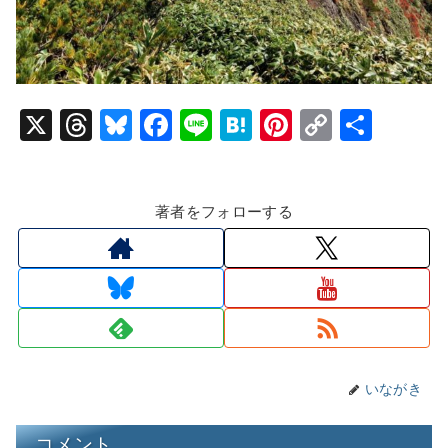
X
T
Bl
F
Li
H
Pi
C
共
hr
u
a
n
at
nt
o
有
e
e
c
e
e
er
p
著者をフォローする
a
s
e
n
e
y
d
k
b
a
st
Li
s
y
o
n
o
k
k
いながき
コメント