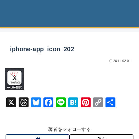
iphone-app_icon_202
2011.02.01
X
T
Bl
F
Li
H
Pi
C
共
hr
u
a
n
at
nt
o
有
e
e
c
e
e
er
p
著者をフォローする
a
s
e
n
e
y