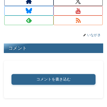
d
k
b
a
st
Li
s
y
o
n
o
k
k
いながき
コメント
コメントを書き込む