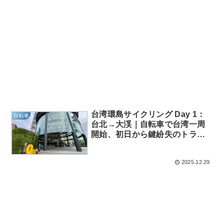
台湾環島サイクリング Day 1：
自転車
台北→大渓｜自転車で台湾一周
開始、初日から鍵紛失のトラブ
ル発生
2025.12.29