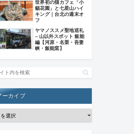
世界初の猫カフェ「小
貓花園」と七星山ハイ
キング｜台北の週末オ
フ
ヤマノススメ聖地巡礼
– 山以外スポット 飯能
編【河原・名栗・吾妻
峡・飯能窯】
アーカイブ