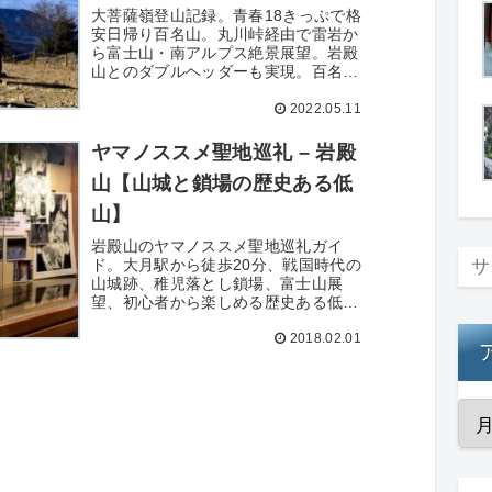
大菩薩嶺登山記録。青春18きっぷで格
安日帰り百名山。丸川峠経由で雷岩か
ら富士山・南アルプス絶景展望。岩殿
山とのダブルヘッダーも実現。百名山
34座目の詳細レポート。
2022.05.11
ヤマノススメ聖地巡礼 – 岩殿
山【山城と鎖場の歴史ある低
山】
岩殿山のヤマノススメ聖地巡礼ガイ
ド。大月駅から徒歩20分、戦国時代の
山城跡、稚児落とし鎖場、富士山展
望、初心者から楽しめる歴史ある低山
を詳しく解説。
2018.02.01