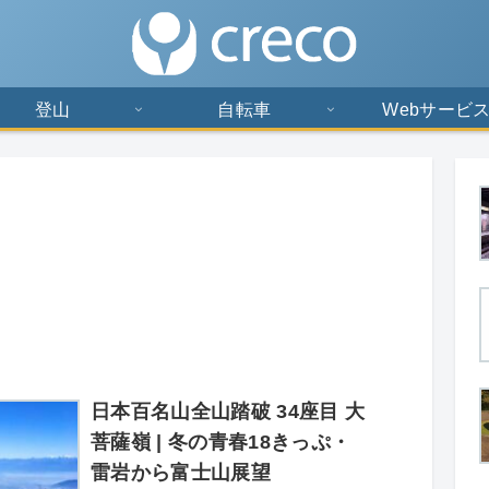
登山
自転車
Webサービ
日本百名山全山踏破 34座目 大
菩薩嶺 | 冬の青春18きっぷ・
雷岩から富士山展望