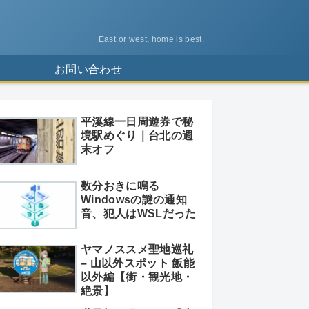
East or west, home is best.
ス
お問い合わせ
平溪線一日周遊券で秘
境駅めぐり｜台北の週
末オフ
数分おきに鳴る
Windowsの謎の通知
音、犯人はWSLだった
ヤマノススメ聖地巡礼
– 山以外スポット 飯能
以外編【街・観光地・
絶景】