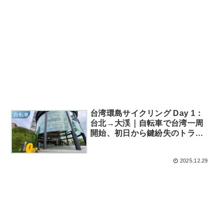
台湾環島サイクリング Day 1：
自転車
台北→大渓｜自転車で台湾一周
開始、初日から鍵紛失のトラブ
ル発生
2025.12.29