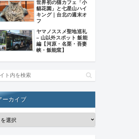
世界初の猫カフェ「小
貓花園」と七星山ハイ
キング｜台北の週末オ
フ
ヤマノススメ聖地巡礼
– 山以外スポット 飯能
編【河原・名栗・吾妻
峡・飯能窯】
アーカイブ