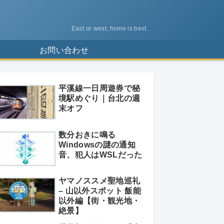
East or west, home is best.
ス
お問い合わせ
平溪線一日周遊券で秘
境駅めぐり｜台北の週
末オフ
数分おきに鳴る
Windowsの謎の通知
音、犯人はWSLだった
ヤマノススメ聖地巡礼
– 山以外スポット 飯能
以外編【街・観光地・
絶景】