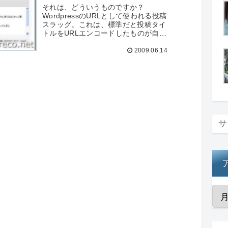
った
それは、どういうものですか？
WordpressのURLとして使われる投稿
スラッグ。これは、標準だと投稿タイ
トルをURLエンコードしたものが自動
的に使われて、やけに長くなるしかっ
2009.06.14
こ悪い。んで、ぼくは投稿タイトルを
逐一英訳して投稿スラッグとして...