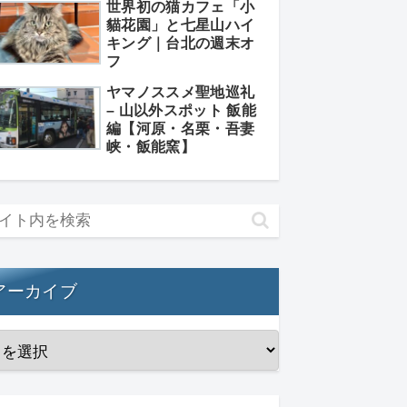
世界初の猫カフェ「小
貓花園」と七星山ハイ
キング｜台北の週末オ
フ
ヤマノススメ聖地巡礼
– 山以外スポット 飯能
編【河原・名栗・吾妻
峡・飯能窯】
アーカイブ