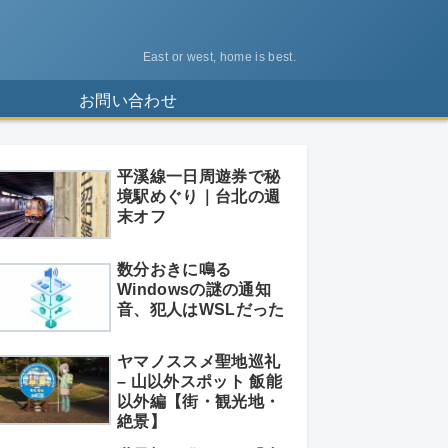
East or west, home is best.
ス
お問い合わせ
平溪線一日周遊券で秘
境駅めぐり｜台北の週
末オフ
数分おきに鳴る
Windowsの謎の通知
音、犯人はWSLだった
ヤマノススメ聖地巡礼
– 山以外スポット 飯能
以外編【街・観光地・
絶景】