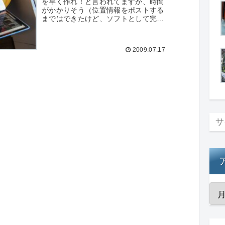
を早く作れ！と言われてますが、時間
がかかりそう（位置情報をポストする
まではできたけど、ソフトとして完成
させるとなるとと物足りないよねー）
なので、簡単そうなPythonクライアン
ト作ってみた。簡単という...
2009.07.17