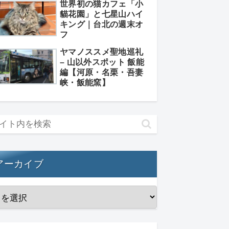
世界初の猫カフェ「小
貓花園」と七星山ハイ
キング｜台北の週末オ
フ
ヤマノススメ聖地巡礼
– 山以外スポット 飯能
編【河原・名栗・吾妻
峡・飯能窯】
アーカイブ