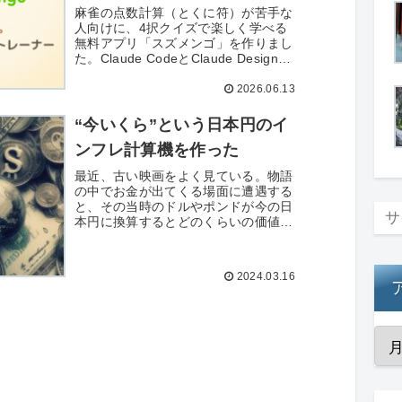
麻雀の点数計算（とくに符）が苦手な
人向けに、4択クイズで楽しく学べる
無料アプリ「スズメンゴ」を作りまし
た。Claude CodeとClaude Designを
使い、週制限リセットの勢いで一日で
2026.06.13
公開。アプリの紹介から作った経緯、
実装の詰まりどころまで正直にまとめ
ています。
“今いくら”という日本円のイ
ンフレ計算機を作った
最近、古い映画をよく見ている。物語
の中でお金が出てくる場面に遭遇する
と、その当時のドルやポンドが今の日
本円に換算するとどのくらいの価値が
あるのか、と考えることがよくある。
海外のサイトでは、そのような計算を
簡単に行えるインフレ計算機がいくつ
2024.03.16
か...