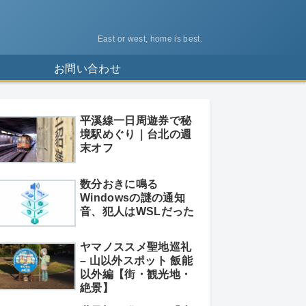
East or west, home is best.
ス
お問い合わせ
平溪線一日周遊券で秘
境駅めぐり｜台北の週
末オフ
数分おきに鳴る
Windowsの謎の通知
音、犯人はWSLだった
ヤマノススメ聖地巡礼
– 山以外スポット 飯能
以外編【街・観光地・
絶景】