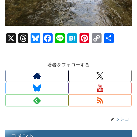
X
T
Bl
F
Li
H
Pi
C
共
hr
u
a
n
at
nt
o
有
e
e
c
e
e
er
p
著者をフォローする
a
s
e
n
e
y
d
k
b
a
st
Li
s
y
o
n
o
k
k
クレコ
コメント