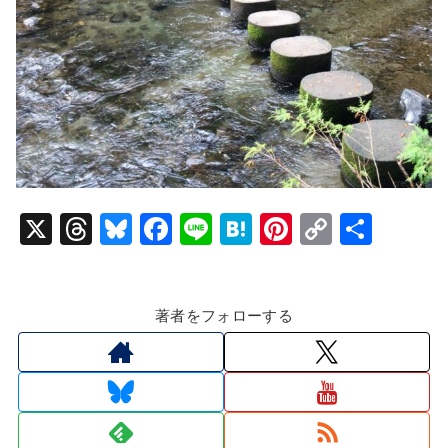
X
T
Bl
F
Li
H
Pi
C
共
hr
u
a
n
at
nt
o
有
e
e
c
e
e
er
p
著者をフォローする
a
s
e
n
e
y
d
k
b
a
st
Li
s
y
o
n
o
k