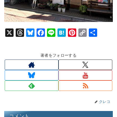
X
T
Bl
F
Li
H
Pi
C
共
hr
u
a
n
at
nt
o
有
e
e
c
e
e
er
p
著者をフォローする
a
s
e
n
e
y
d
k
b
a
st
Li
s
y
o
n
o
k
k
クレコ
コメント