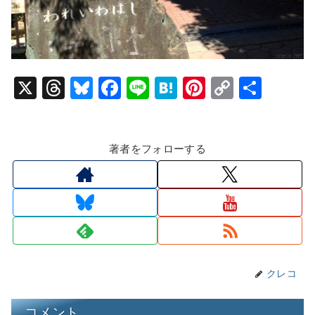
X
T
Bl
F
Li
H
Pi
C
共
hr
u
a
n
at
nt
o
有
e
e
c
e
e
er
p
著者をフォローする
a
s
e
n
e
y
d
k
b
a
st
Li
s
y
o
n
o
k
k
クレコ
コメント