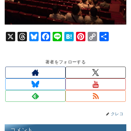
X
T
Bl
F
Li
H
Pi
C
共
hr
u
a
n
at
nt
o
有
e
e
c
e
e
er
p
著者をフォローする
a
s
e
n
e
y
d
k
b
a
st
Li
s
y
o
n
o
k
k
クレコ
コメント