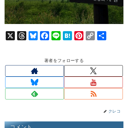
X
T
Bl
F
Li
H
Pi
C
共
hr
u
a
n
at
nt
o
有
e
e
c
e
e
er
p
著者をフォローする
a
s
e
n
e
y
d
k
b
a
st
Li
s
y
o
n
o
k
k
クレコ
コメント