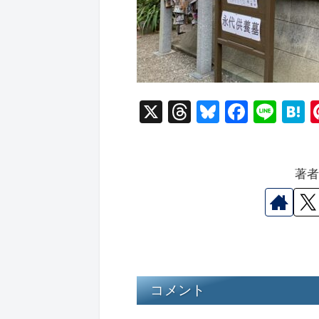
X
T
Bl
F
Li
hr
u
a
n
a
e
e
c
e
e
著
a
s
e
n
d
k
b
a
s
y
o
o
k
コメント