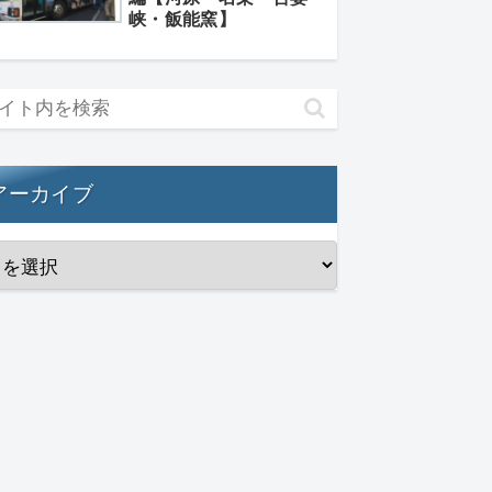
峡・飯能窯】
アーカイブ