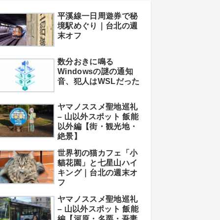
平溪線一日周遊券で秘
境駅めぐり｜台北の週
末オフ
数分おきに鳴る
Windowsの謎の通知
音、犯人はWSLだった
ヤマノススメ聖地巡礼
– 山以外スポット 飯能
以外編【街・観光地・
絶景】
世界初の猫カフェ「小
貓花園」と七星山ハイ
キング｜台北の週末オ
フ
ヤマノススメ聖地巡礼
– 山以外スポット 飯能
編【河原・名栗・吾妻