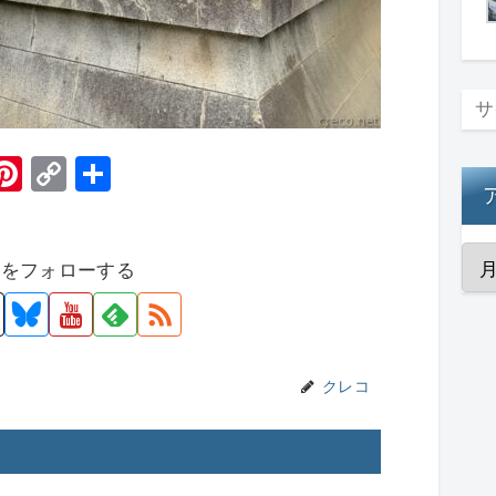
H
Pi
C
共
t
nt
o
有
er
p
者をフォローする
e
y
st
Li
n
k
クレコ