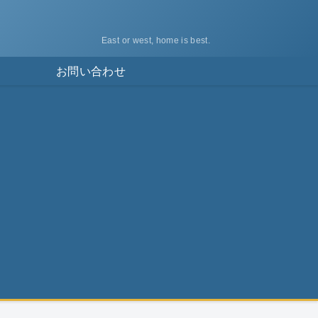
East or west, home is best.
ス
お問い合わせ