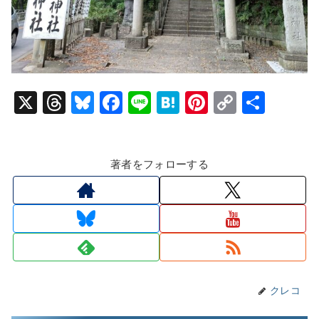
X
T
Bl
F
Li
H
Pi
C
共
hr
u
a
n
at
nt
o
有
e
e
c
e
e
er
p
著者をフォローする
a
s
e
n
e
y
d
k
b
a
st
Li
s
y
o
n
o
k
k
クレコ