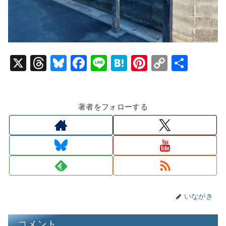
X
T
Bl
F
Li
H
Pi
C
共
hr
u
a
n
at
nt
o
有
e
e
c
e
e
er
p
著者をフォローする
a
s
e
n
e
y
d
k
b
a
st
Li
s
y
o
n
o
k
k
いながき
コメント