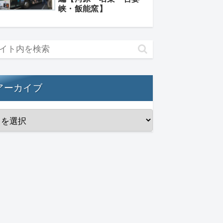
峡・飯能窯】
アーカイブ