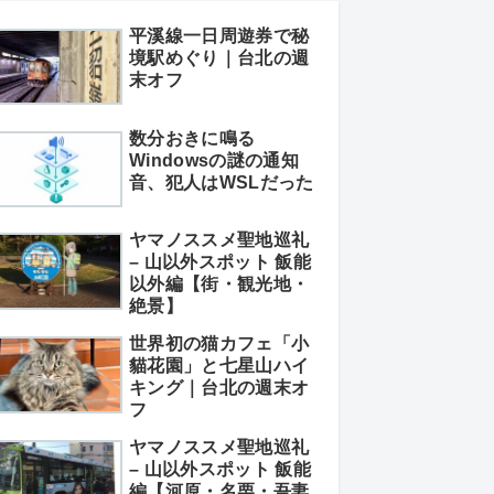
平溪線一日周遊券で秘
境駅めぐり｜台北の週
末オフ
数分おきに鳴る
Windowsの謎の通知
音、犯人はWSLだった
ヤマノススメ聖地巡礼
– 山以外スポット 飯能
以外編【街・観光地・
絶景】
世界初の猫カフェ「小
貓花園」と七星山ハイ
キング｜台北の週末オ
フ
ヤマノススメ聖地巡礼
– 山以外スポット 飯能
編【河原・名栗・吾妻