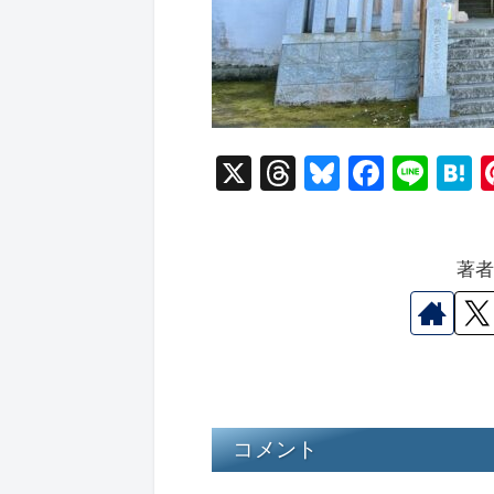
X
T
Bl
F
Li
hr
u
a
n
a
e
e
c
e
e
著
a
s
e
n
d
k
b
a
s
y
o
o
k
コメント