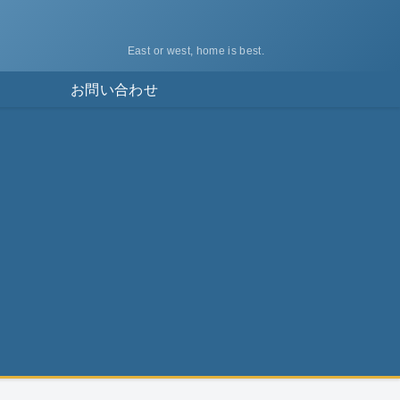
East or west, home is best.
ス
お問い合わせ