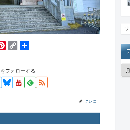
H
Pi
C
共
t
nt
o
有
er
p
者をフォローする
e
y
st
Li
n
k
クレコ