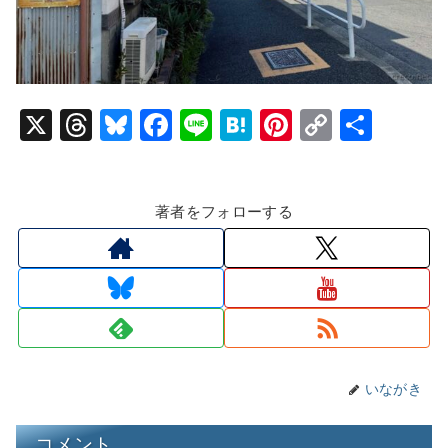
X
T
Bl
F
Li
H
Pi
C
共
hr
u
a
n
at
nt
o
有
e
e
c
e
e
er
p
著者をフォローする
a
s
e
n
e
y
d
k
b
a
st
Li
s
y
o
n
o
k
k
いながき
コメント