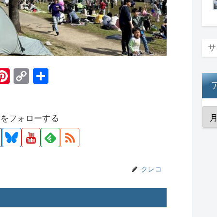
H
Pi
C
共
t
nt
o
有
er
p
者をフォローする
e
y
st
Li
n
k
クレコ