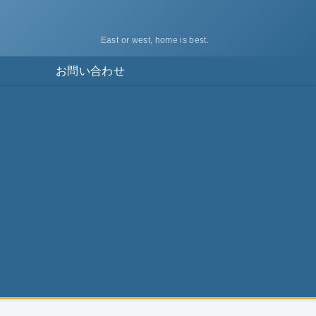
East or west, home is best.
ス
お問い合わせ