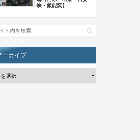
峡・飯能窯】
アーカイブ