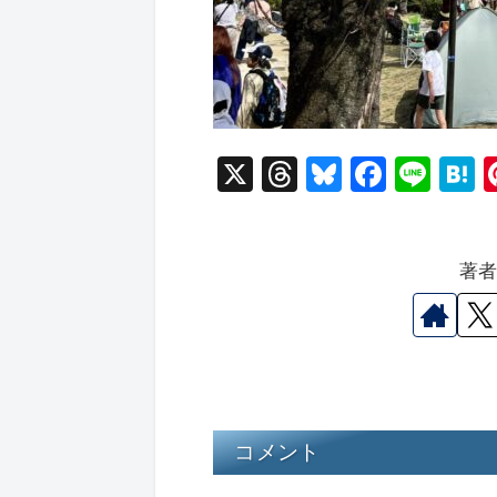
X
T
Bl
F
Li
hr
u
a
n
a
e
e
c
e
e
著
a
s
e
n
d
k
b
a
s
y
o
o
k
コメント