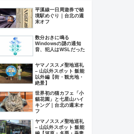
平溪線一日周遊券で秘
境駅めぐり｜台北の週
末オフ
数分おきに鳴る
Windowsの謎の通知
音、犯人はWSLだった
ヤマノススメ聖地巡礼
– 山以外スポット 飯能
以外編【街・観光地・
絶景】
世界初の猫カフェ「小
貓花園」と七星山ハイ
キング｜台北の週末オ
フ
ヤマノススメ聖地巡礼
– 山以外スポット 飯能
編【河原・名栗・吾妻