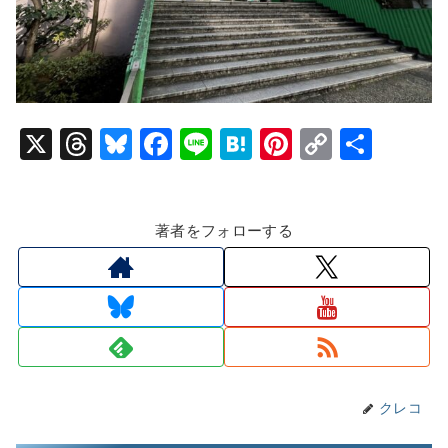
X
T
Bl
F
Li
H
Pi
C
共
hr
u
a
n
at
nt
o
有
e
e
c
e
e
er
p
著者をフォローする
a
s
e
n
e
y
d
k
b
a
st
Li
s
y
o
n
o
k
k
クレコ