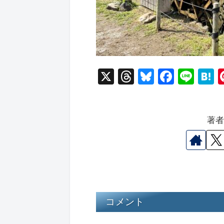
X
T
Bl
F
Li
hr
u
a
n
a
e
e
c
e
e
著
a
s
e
n
d
k
b
a
s
y
o
o
k
コメント