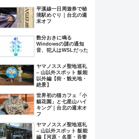
平溪線一日周遊券で秘
境駅めぐり｜台北の週
末オフ
数分おきに鳴る
Windowsの謎の通知
音、犯人はWSLだった
ヤマノススメ聖地巡礼
– 山以外スポット 飯能
以外編【街・観光地・
絶景】
世界初の猫カフェ「小
貓花園」と七星山ハイ
キング｜台北の週末オ
フ
ヤマノススメ聖地巡礼
– 山以外スポット 飯能
編【河原・名栗・吾妻