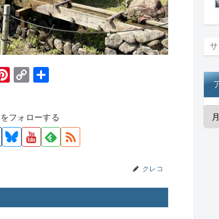
H
Pi
C
共
t
nt
o
有
er
p
者をフォローする
e
y
st
Li
n
k
クレコ