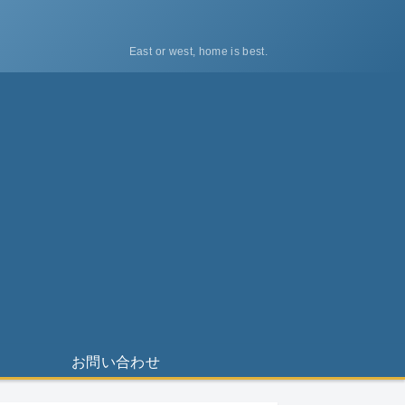
East or west, home is best.
ス
お問い合わせ