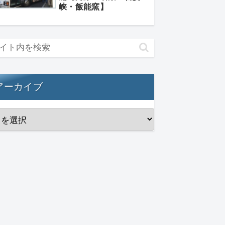
峡・飯能窯】
アーカイブ