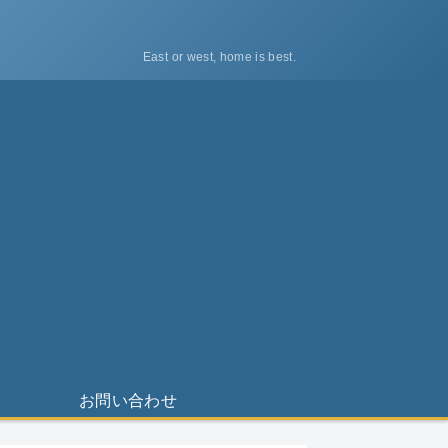
East or west, home is best.
ス
お問い合わせ