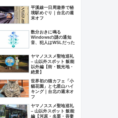
平溪線一日周遊券で秘
境駅めぐり｜台北の週
末オフ
数分おきに鳴る
Windowsの謎の通知
音、犯人はWSLだった
ヤマノススメ聖地巡礼
– 山以外スポット 飯能
以外編【街・観光地・
絶景】
世界初の猫カフェ「小
貓花園」と七星山ハイ
キング｜台北の週末オ
フ
ヤマノススメ聖地巡礼
– 山以外スポット 飯能
編【河原・名栗・吾妻