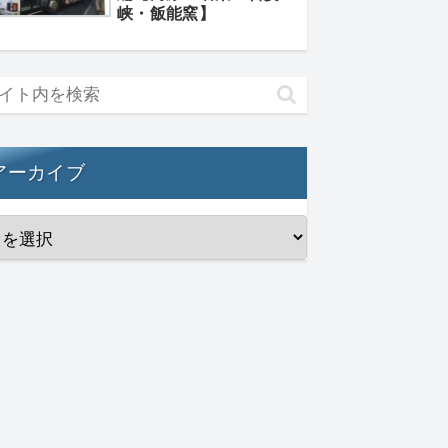
峡・飯能窯】
アーカイブ