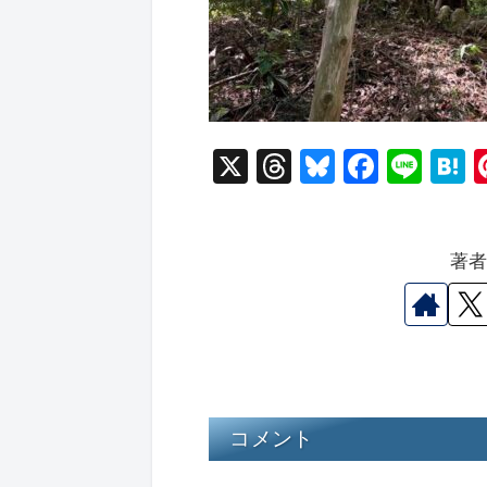
X
T
Bl
F
Li
hr
u
a
n
a
e
e
c
e
e
著
a
s
e
n
d
k
b
a
s
y
o
o
k
コメント