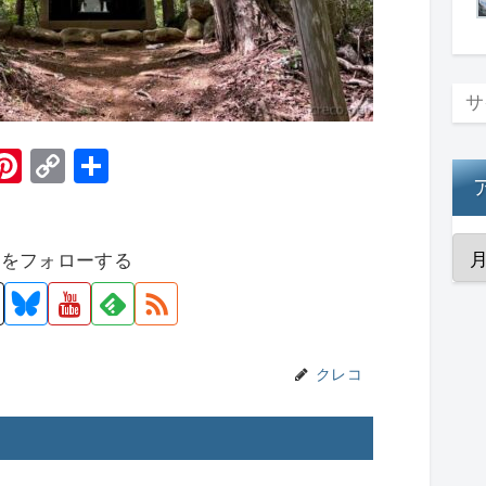
H
Pi
C
共
t
nt
o
有
er
p
者をフォローする
e
y
st
Li
n
k
クレコ